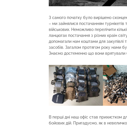
З самого початку було вирішено сконцен
– ми зайнялися постачанням турнікетів 
військових. Неможливо перелічити кількіс
ланцюгах постачання з різних країн світу
допомагали нам коштами для закупівлі 
засобів. Загалом протягом року нами бу
Знаємо достеменно що вони врятували б
В перші дні наш офіс став прихистком д
бойових дій. Пригадуємо, як в невеличк