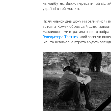
на майбутнє. Важко передати той відчай, 
українці в той момент.
Після кількох днів шоку ми отямилися і 
встояти. Кожен обрав свій шлях і заплат
жахливою – ми втратили нашого побрати
Володимира Третяка
, який загинув вна
біль та невимовна втрата будуть завжди