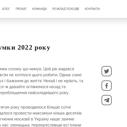
БЛОГ
ПРОКАТ
КОМАНДА
РОЗКЛАД ПОХОДІВ
КОНТАКТИ
умки 2022 року
мки сезону що минув. Цей рік видався
овсім не хотілося цього робити. Однак саме
х і бажання до життя. Нехай і не мріють, та
все ж давайте оглянемося назад та
перебільшення найскладнішого року.
гом року проводилося більше сотні
вдалося провести максимум кілька десятків.
гнення московії в Україну наше звичне
а нас зненацька, перекресливши всі плани