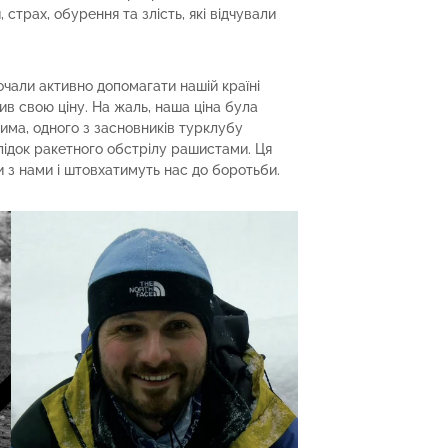
страх, обурення та злість, які відчували
почали активно допомагати нашій країні
ив свою ціну. На жаль, наша ціна була
ма, одного з засновників турклубу
слідок ракетного обстрілу рашистами. Ця
 з нами і штовхатимуть нас до боротьби.