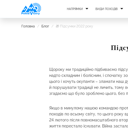
НАПРЯМКИ
ВИДИ ПОХОДІВ
Головна
/
Блог
/
🎁 Підсумки 2022 року
Підс
Щороку ми традиційно підбиваємо підсу
надто складним і болісним, і спочатку з
цього і хочуть окупанти – зламати наш ду
й порушувати традиції не личить, тому 
згадаємо що було зроблено цього, без 
Якщо в минулому нашою командою протя
походів по всьому світу, то цього року 
24 лютого після повномасштабного втор
життя перестало існувати. Війна застал