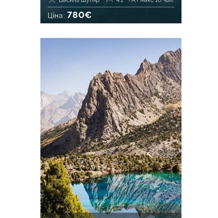
Василь Шуляр
4.1
макс 10 чол.
780€
Ціна: