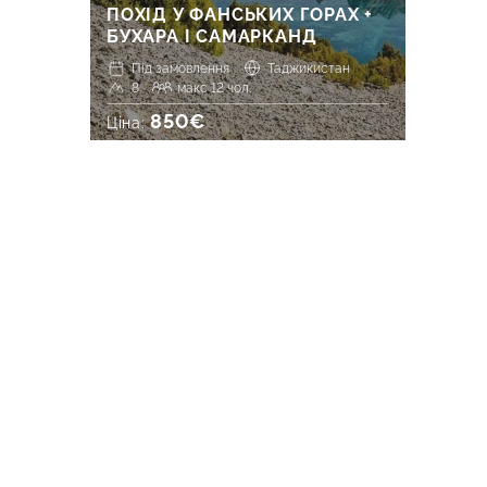
ПОХІД У ФАНСЬКИХ ГОРАХ +
БУХАРА І САМАРКАНД
Під замовлення
Таджикистан
8
макс 12 чол.
850€
Ціна: