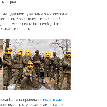
іть ящірки.
нашими відданими туристами, закуповувались,
ввозились: бронежилети, каски, засоби
 дрони, старлінки та інші необхідні на
 мільйонів гривень.
організація та проведення
походів для
Франківськ – місто, де знаходиться ядро