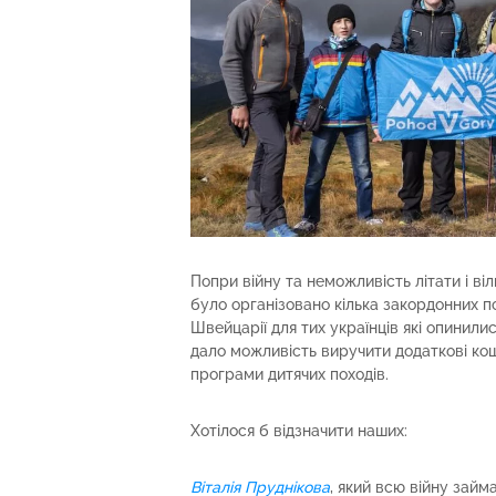
Попри війну та неможливість літати і ві
було організовано кілька закордонних похо
Швейцарії для тих українців які опинили
дало можливість виручити додаткові кошт
програми дитячих походів.
Хотілося б відзначити наших:
Віталія Пруднікова
, який всю війну займ