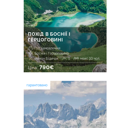
ПОХІД В БОСНІЇ І
ГЕРЦОГОВИНІ
Під замовлення
Боснія і Герцоговина
Роман Бідичак
5
макс 10 чол.
790€
Ціна:
гарантовано