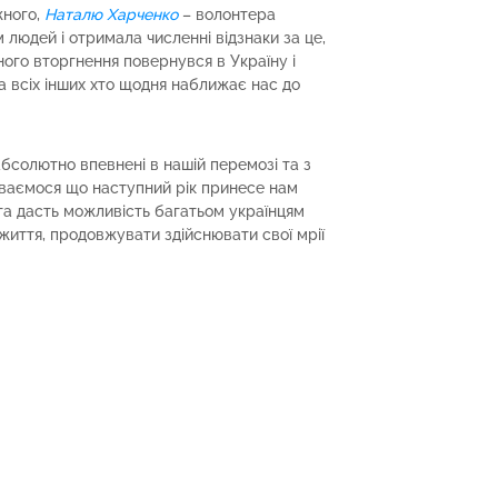
жного,
Наталю Харченко
– волонтера
 людей і отримала численні відзнаки за це,
ного вторгнення повернувся в Україну і
а всіх інших хто щодня наближає нас до
абсолютно впевнені в нашій перемозі та з
ваємося що наступний рік принесе нам
та дасть можливість багатьом українцям
життя, продовжувати здійснювати свої мрії