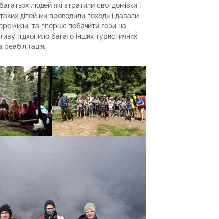
агатьох людей які втратили свої домівки і
 таких дітей ми проводили походи і давали
 пережили, та вперше побачити гори на
ативу підхопило багато інших туристичних
 реабілітація.