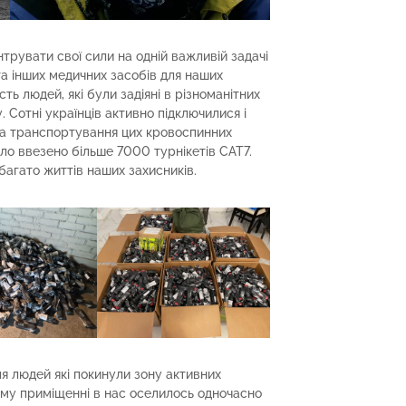
трувати свої сили на одній важливій задачі
та інших медичних засобів для наших
ть людей, які були задіяні в різноманітних
. Сотні українців активно підключилися і
та транспортування цих кровоспинних
ло ввезено більше 7000 турнікетів CAT7.
агато життів наших захисників.
ля людей які покинули зону активних
ому приміщенні в нас оселилось одночасно