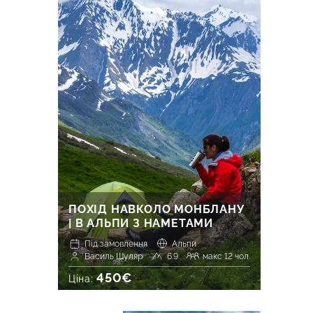
ПОХІД НАВКОЛО МОНБЛАНУ
| В АЛЬПИ З НАМЕТАМИ
Під замовлення
Альпи
Василь Шуляр
6.9
макс 12 чол.
450€
Ціна: