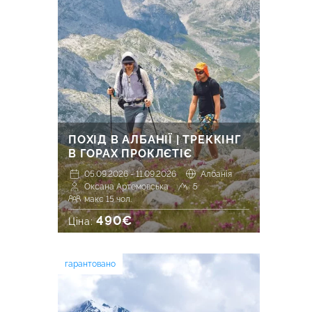
ПОХІД В АЛБАНІЇ | ТРЕККІНГ
В ГОРАХ ПРОКЛЄТІЄ
05.09.2026 - 11.09.2026
Албанія
Оксана Артемовська
5
макс 15 чол.
490€
Ціна:
гарантовано