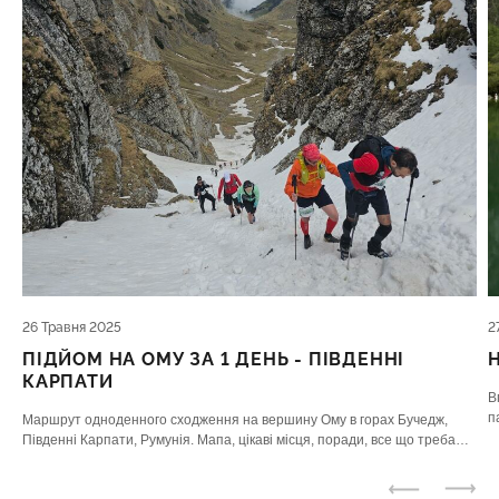
26 Травня 2025
2
ПІДЙОМ НА ОМУ ЗА 1 ДЕНЬ - ПІВДЕННІ
КАРПАТИ
В
п
Маршрут одноденного сходження на вершину Ому в горах Бучедж,
К
Південні Карпати, Румунія. Мапа, цікаві місця, поради, все що треба
знати