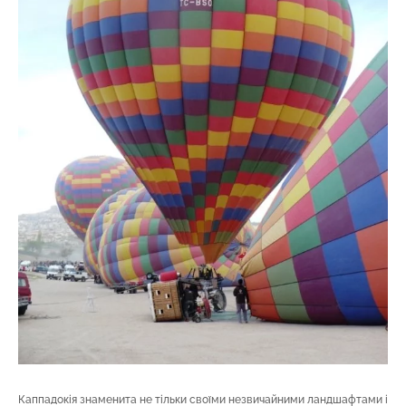
Каппадокія знаменита не тільки своїми незвичайними ландшафтами і