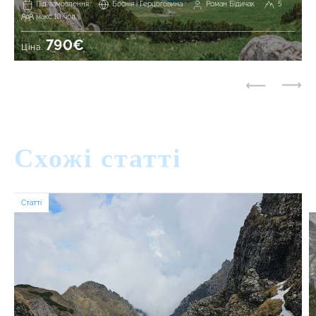
Під замовлення
Боснія і Герцоговина
Роман Бідичак
5
макс 10 чол.
790€
Ціна:
Схожі статті
Статті