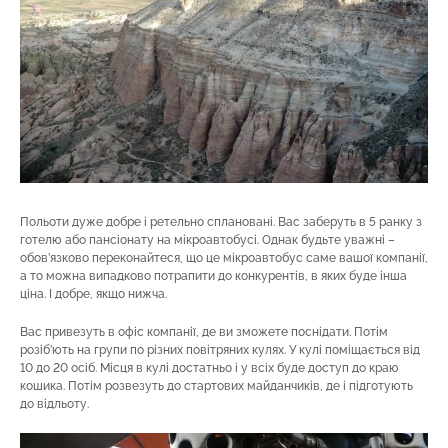
Польоти дуже добре і ретельно сплановані. Вас заберуть в 5 ранку з
готелю або пансіонату на мікроавтобусі. Однак будьте уважні –
обов’язково переконайтеся, що це мікроавтобус саме вашої компанії,
а то можна випадково потрапити до конкурентів, в яких буде інша
ціна. І добре, якщо нижча.
Вас привезуть в офіс компанії, де ви зможете поснідати. Потім
розіб’ють на групи по різних повітряних кулях. У кулі поміщається від
10 до 20 осіб. Місця в кулі достатньо і у всіх буде доступ до краю
кошика. Потім розвезуть до стартових майданчиків, де і підготують
до відльоту.