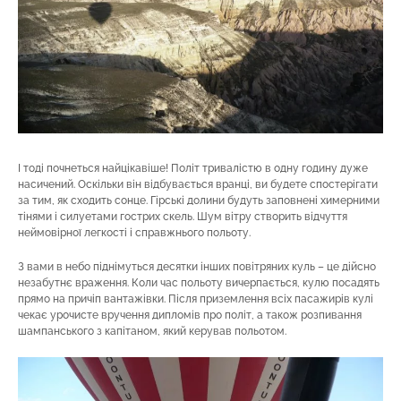
І тоді почнеться найцікавіше! Політ тривалістю в одну годину дуже
насичений. Оскільки він відбувається вранці, ви будете спостерігати
за тим, як сходить сонце. Гірські долини будуть заповнені химерними
тінями і силуетами гострих скель. Шум вітру створить відчуття
неймовірної легкості і справжнього польоту.
З вами в небо піднімуться десятки інших повітряних куль – це дійсно
незабутнє враження. Коли час польоту вичерпається, кулю посадять
прямо на причіп вантажівки. Після приземлення всіх пасажирів кулі
чекає урочисте вручення дипломів про політ, а також розпивання
шампанського з капітаном, який керував польотом.