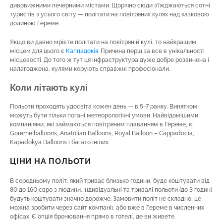
дивовижними печерними містами. Щорічно сюди з’їжджаються сотні
туристів з усього світу — політати на повітряних кулях над казковою
долиною Гереме.
Якщо ви давно мрієте політати на повітряній кулі, то найкращим
місцем для цього є
Каппадокія
. Причина перш за все в унікальності
місцевості. До того ж тут ця інфраструктура дуже добре розвинена і
налагоджена, кулями керують справжні професіонали.
Коли літають кулі
Польоти проходять удосвіта кожен день — в 5-7 ранку. Винятком
можуть бути тільки погані метеорологічні умови. Найвідомішими
компаніями, які займаються повітряним плаванням в Гëреме, є:
Goreme balloons, Anatolian Balloons, Royal Balloon – Cappadocia,
Kapadokya Balloons і багато інших.
ЦІНИ НА ПОЛЬОТИ
В середньому політ, який триває близько години, буде коштувати від
80 до 160 євро з людини. Індивідуальні та тривалі польоти (до 3 годин)
будуть коштувати значно дорожче. Замовити політ не складно, це
можна зробити через сайт компанії, або вже в Гереме в численних
офісах. Є опція бронювання прямо в готелі, де ви живете.