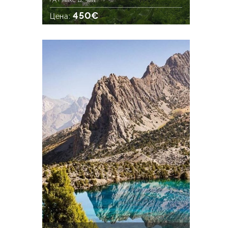
макс 12 чел.
450€
Цена: