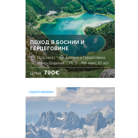
ПОХОД В БОСНИИ И
ГЕРЦЕГОВИНЕ
Под заказ
Босния и Герцеговина
Роман Бидычак
5
макс 10 чел.
790€
Цена:
гарантирован