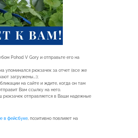
убом Pohod V Gory и отправьте его на
ма упоминался рюкзачек за отчет (все же
ают загружены…:);
убликации на сайте и ждите, когда он там
тправит Вам ссылку на него.
ш рюкзачек отправляется в Ваши надежные
ке в фейсбуке
, позитивно повлияет на