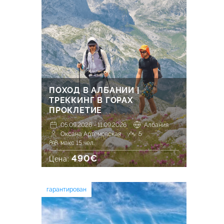
ПОХОД В АЛБАНИИ |
ТРЕККИНГ В ГОРАХ
ПРОКЛЕТИЕ
05.09.2026 - 11.09.2026
Албания
Оксана Артемовская
5
макс 15 чел.
490€
Цена:
гарантирован