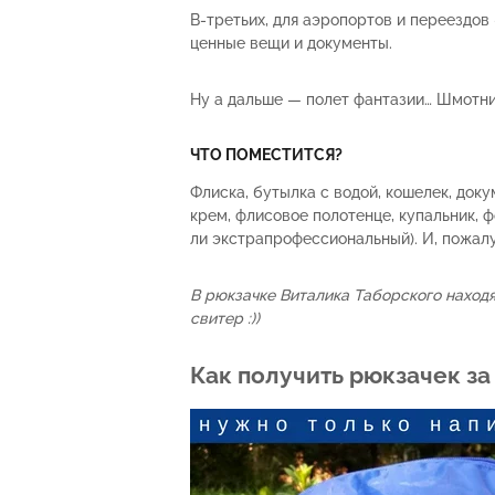
В-третьих, для аэропортов и переездо
ценные вещи и документы.
Ну а дальше — полет фантазии… Шмотн
ЧТО ПОМЕСТИТСЯ?
Флиска, бутылка с водой, кошелек, до
крем, флисовое полотенце, купальник, ф
ли экстрапрофессиональный). И, пожалуй,
В рюкзачке Виталика Таборского наход
свитер :))
Как получить рюкзачек за