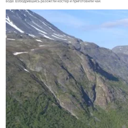
воде. Взбодрившись разожгли костер и приготовили чай.