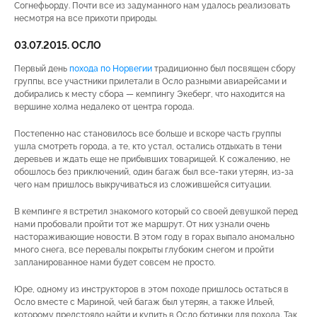
Согнефьорду. Почти все из задуманного нам удалось реализовать
несмотря на все прихоти природы.
03.07.2015. ОСЛО
Первый день
похода по Норвегии
традиционно был посвящен сбору
группы, все участники прилетали в Осло разными авиарейсами и
добирались к месту сбора — кемпингу Экеберг, что находится на
вершине холма недалеко от центра города.
Постепенно нас становилось все больше и вскоре часть группы
ушла смотреть города, а те, кто устал, остались отдыхать в тени
деревьев и ждать еще не прибывших товарищей. К сожалению, не
обошлось без приключений, один багаж был все-таки утерян, из-за
чего нам пришлось выкручиваться из сложившейся ситуации.
В кемпинге я встретил знакомого который со своей девушкой перед
нами пробовали пройти тот же маршрут. От них узнали очень
настораживающие новости. В этом году в горах выпало аномально
много снега, все перевалы покрыты глубоким снегом и пройти
запланированное нами будет совсем не просто.
Юре, одному из инструкторов в этом походе пришлось остаться в
Осло вместе с Мариной, чей багаж был утерян, а также Ильей,
которому предстояло найти и купить в Осло ботинки для похода. Так,