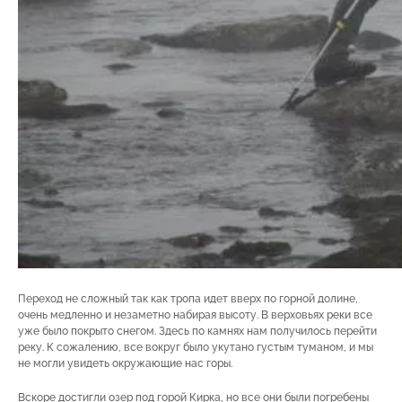
Переход не сложный так как тропа идет вверх по горной долине,
очень медленно и незаметно набирая высоту. В верховьях реки все
уже было покрыто снегом. Здесь по камнях нам получилось перейти
реку. К сожалению, все вокруг было укутано густым туманом, и мы
не могли увидеть окружающие нас горы.
Вскоре достигли озер под горой Кирка, но все они были погребены