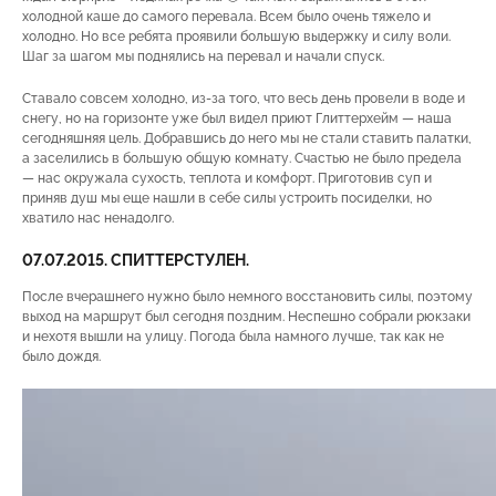
холодной каше до самого перевала. Всем было очень тяжело и
холодно. Но все ребята проявили большую выдержку и силу воли.
Шаг за шагом мы поднялись на перевал и начали спуск.
Ставало совсем холодно, из-за того, что весь день провели в воде и
снегу, но на горизонте уже был видел приют Глиттерхейм — наша
сегодняшняя цель. Добравшись до него мы не стали ставить палатки,
а заселились в большую общую комнату. Счастью не было предела
— нас окружала сухость, теплота и комфорт. Приготовив суп и
приняв душ мы еще нашли в себе силы устроить посиделки, но
хватило нас ненадолго.
07.07.2015. СПИТТЕРСТУЛЕН.
После вчерашнего нужно было немного восстановить силы, поэтому
выход на маршрут был сегодня поздним. Неспешно собрали рюкзаки
и нехотя вышли на улицу. Погода была намного лучше, так как не
было дождя.