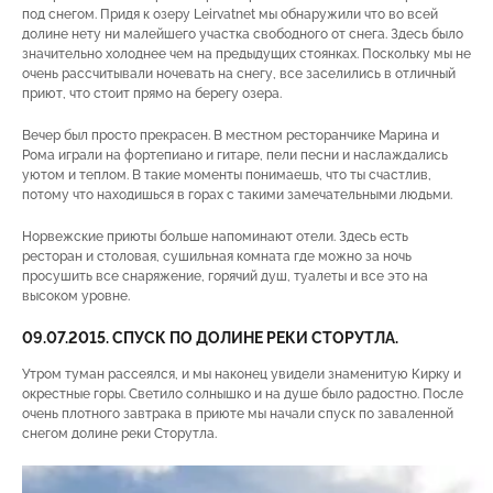
под снегом. Придя к озеру Leirvatnet мы обнаружили что во всей
долине нету ни малейшего участка свободного от снега. Здесь было
значительно холоднее чем на предыдущих стоянках. Поскольку мы не
очень рассчитывали ночевать на снегу, все заселились в отличный
приют, что стоит прямо на берегу озера.
Вечер был просто прекрасен. В местном ресторанчике Марина и
Рома играли на фортепиано и гитаре, пели песни и наслаждались
уютом и теплом. В такие моменты понимаешь, что ты счастлив,
потому что находишься в горах с такими замечательными людьми.
Норвежские приюты больше напоминают отели. Здесь есть
ресторан и столовая, сушильная комната где можно за ночь
просушить все снаряжение, горячий душ, туалеты и все это на
высоком уровне.
09.07.2015. СПУСК ПО ДОЛИНЕ РЕКИ СТОРУТЛА.
Утром туман рассеялся, и мы наконец увидели знаменитую Кирку и
окрестные горы. Светило солнышко и на душе было радостно. После
очень плотного завтрака в приюте мы начали спуск по заваленной
снегом долине реки Сторутла.