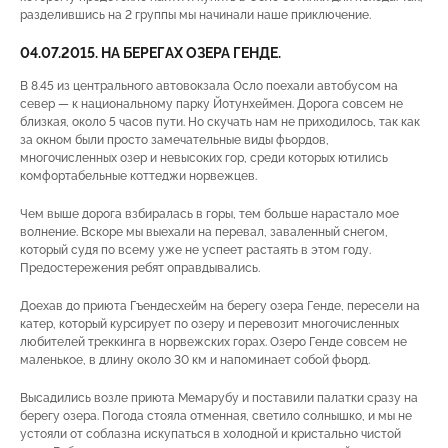
разделившись на 2 группы мы начинали наше приключение.
04.07.2015. НА БЕРЕГАХ ОЗЕРА ГЕНДЕ.
В 8.45 из центрального автовокзала Осло поехали автобусом на
север — к национальному парку Йотунхеймен. Дорога совсем не
близкая, около 5 часов пути. Но скучать нам не приходилось, так как
за окном были просто замечательные виды фьордов,
многочисленных озер и невысоких гор, среди которых ютились
комфортабельные коттеджи норвежцев.
Чем выше дорога взбиралась в горы, тем больше нарастало мое
волнение. Вскоре мы выехали на перевал, заваленный снегом,
который судя по всему уже не успеет растаять в этом году.
Предостережения ребят оправдывались.
Доехав до приюта Гъендесхейм на берегу озера Генде, пересели на
катер, который курсирует по озеру и перевозит многочисленных
любителей треккинга в норвежских горах. Озеро Генде совсем не
маленькое, в длину около 30 км и напоминает собой фьорд.
Высадились возле приюта Мемарубу и поставили палатки сразу на
берегу озера. Погода стояла отменная, светило солнышко, и мы не
устояли от соблазна искупаться в холодной и кристально чистой