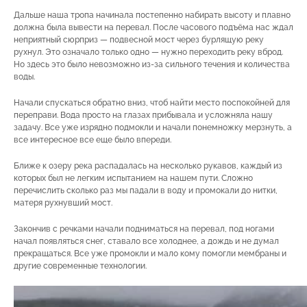
Дальше наша тропа начинала постепенно набирать высоту и плавно
должна была вывести на перевал. После часового подъёма нас ждал
неприятный сюрприз — подвесной мост через бурлящую реку
рухнул. Это означало только одно — нужно переходить реку вброд.
Но здесь это было невозможно из-за сильного течения и количества
воды.
Начали спускаться обратно вниз, чтоб найти место поспокойней для
переправи. Вода просто на глазах прибывала и усложняла нашу
задачу. Все уже изрядно подмокли и начали понемножку мерзнуть, а
все интересное все еще было впереди.
Ближе к озеру река распадалась на несколько рукавов, каждый из
которых был не легким испытанием на нашем пути. Сложно
перечислить сколько раз мы падали в воду и промокали до нитки,
матеря рухнувший мост.
Закончив с речками начали подниматься на перевал, под ногами
начал появляться снег, ставало все холоднее, а дождь и не думал
прекращаться. Все уже промокли и мало кому помогли мембраны и
другие современные технологии.