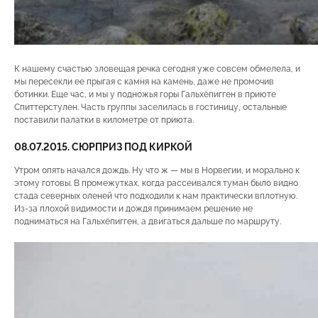
К нашему счастью зловещая речка сегодня уже совсем обмелела, и
мы пересекли ее прыгая с камня на камень, даже не промочив
ботинки. Еще час, и мы у подножья горы Гальхёпигген в приюте
Спиттерстулен. Часть группы заселилась в гостиницу, остальные
поставили палатки в километре от приюта.
08.07.2015. СЮРПРИЗ ПОД КИРКОЙ
Утром опять начался дождь. Ну что ж — мы в Норвегии, и морально к
этому готовы. В промежутках, когда рассеивался туман было видно
стада северных оленей что подходили к нам практически вплотную.
Из-за плохой видимости и дождя принимаем решение не
подниматься на Гальхёпигген, а двигаться дальше по маршруту.