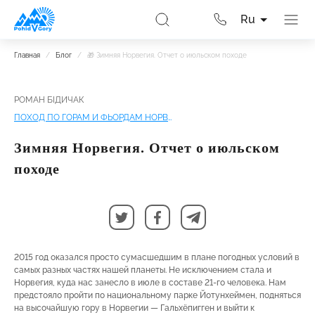
Ru
Главная
/
Блог
/
🎁 Зимняя Норвегия. Отчет о июльском походе
РОМАН БІДИЧАК
ПОХОД ПО ГОРАМ И ФЬОРДАМ НОРВЕГИИ
Зимняя Норвегия. Отчет о июльском
походе
2015 год оказался просто сумасшедшим в плане погодных условий в
самых разных частях нашей планеты. Не исключением стала и
Норвегия, куда нас занесло в июле в составе 21-го человека. Нам
предстояло пройти по национальному парке Йотунхеймен, подняться
на высочайшую гору в Норвегии — Гальхёпигген и выйти к