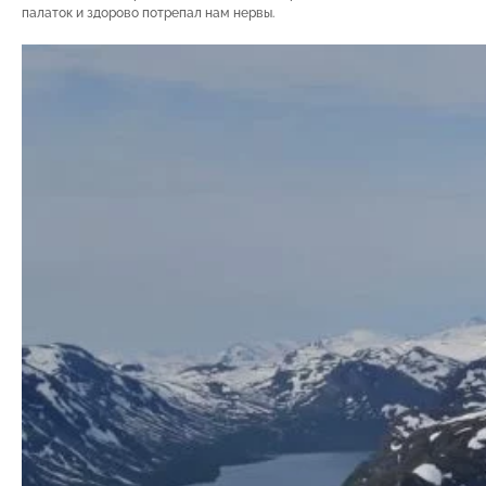
палаток и здорово потрепал нам нервы.