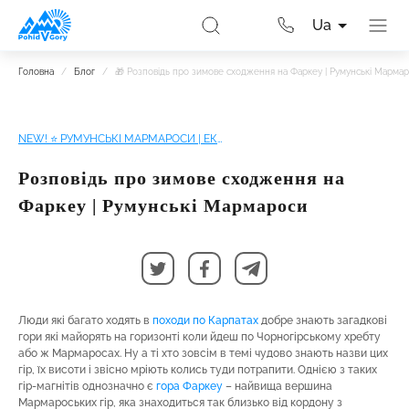
Ua
Головна
/
Блог
/
🎁 Розповідь про зимове сходження на Фаркеу | Румунські Марма
NEW! ⭐ РУМУНСЬКІ МАРМАРОСИ | ЕКСПРЕС СХОДЖЕННЯ НА ФАРКЕУ
Розповідь про зимове сходження на
Фаркеу | Румунські Мармароси
Люди які багато ходять в
походи по Карпатах
добре знають загадкові
гори які майорять на горизонті коли йдеш по Чорногірському хребту
або ж Мармаросах. Ну а ті хто зовсім в темі чудово знають назви цих
гір, їх висоти і звісно мріють колись туди потрапити. Однією з таких
гір-магнітів однозначно є
гора Фаркеу
– найвища вершина
Мармароських гір, яка знаходиться так близько від кордону з