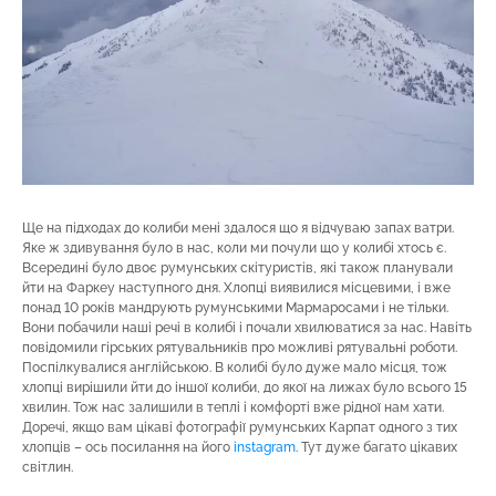
Ще на підходах до колиби мені здалося що я відчуваю запах ватри.
Яке ж здивування було в нас, коли ми почули що у колибі хтось є.
Всередині було двоє румунських скітуристів, які також планували
йти на Фаркеу наступного дня. Хлопці виявилися місцевими, і вже
понад 10 років мандрують румунськими Мармаросами і не тільки.
Вони побачили наші речі в колибі і почали хвилюватися за нас. Навіть
повідомили гірських рятувальників про можливі рятувальні роботи.
Поспілкувалися англійською. В колибі було дуже мало місця, тож
хлопці вирішили йти до іншої колиби, до якої на лижах було всього 15
хвилин. Тож нас залишили в теплі і комфорті вже рідної нам хати.
Доречі, якщо вам цікаві фотографії румунських Карпат одного з тих
хлопців – ось посилання на його
instagram
. Тут дуже багато цікавих
світлин.