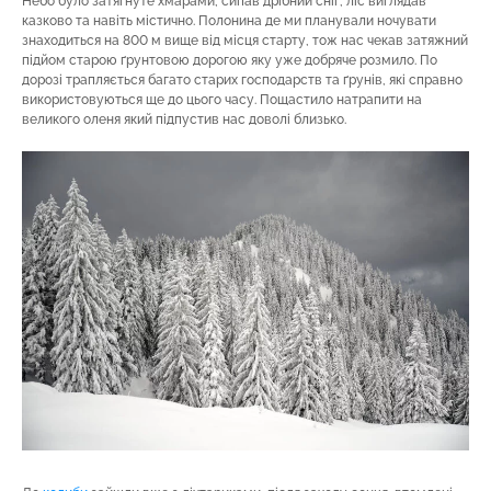
Небо було затягнуте хмарами, сипав дрібний сніг, ліс виглядав
казково та навіть містично. Полонина де ми планували ночувати
знаходиться на 800 м вище від місця старту, тож нас чекав затяжний
підйом старою ґрунтовою дорогою яку уже добряче розмило. По
дорозі трапляється багато старих господарств та ґрунів, які справно
використовуються ще до цього часу. Пощастило натрапити на
великого оленя який підпустив нас доволі близько.