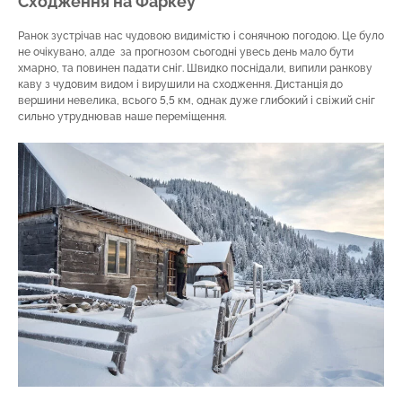
Сходження на Фаркеу
Ранок зустрічав нас чудовою видимістю і сонячною погодою. Це було
не очікувано, алде за прогнозом сьогодні увесь день мало бути
хмарно, та повинен падати сніг. Швидко поснідали, випили ранкову
каву з чудовим видом і вирушили на сходження. Дистанція до
вершини невелика, всього 5,5 км, однак дуже глибокий і свіжий сніг
сильно утруднював наше переміщення.