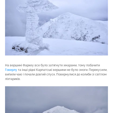
На вершині Фаркеу все було затягнуте хмарами, тому побачити
Говерлу
та інші рідні Карпатські вершини не було змоги. Перекусили,
випили чаю і почали довгий спуск. Повернулися до колиби зі світлом
ліхтариків.