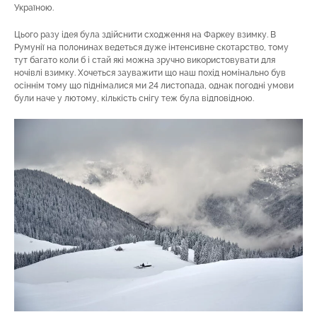
Україною.
Цього разу ідея була здійснити сходження на Фаркеу взимку. В
Румунії на полонинах ведеться дуже інтенсивне скотарство, тому
тут багато коли б і стай які можна зручно використовувати для
ночівлі взимку. Хочеться зауважити що наш похід номінально був
осіннім тому що піднімалися ми 24 листопада, однак погодні умови
були наче у лютому, кількість снігу теж була відповідною.