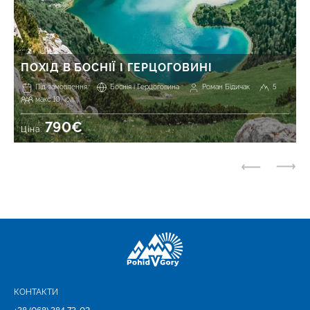
ПОХІД В БОСНІЇ І ГЕРЦОГОВИНІ
Під замовлення
Боснія і Герцоговина
Роман Бідичак
5
макс 10 чол.
790€
Ціна:
КОНТАКТИ