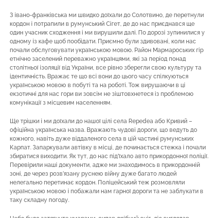
З івано-франківська ми швидко доїхали до Солотвино, де перетнули
кордон і потрапили в румунський Сігет, де до нас приєднався ще
один учасник сходження і ми вирушили далі. По дорозі зупинилися у
одному із кафе щоб пообідати. Приємно були здивовані, коли нас
почали обслуговувати українською мовою. Район Мармароських гір
етнічно заселений переважно українцями, які за період понад
столітньої ізоляції від України, все рівно зберегли свою культуру та
ідентичність. Вражає те що всі вони до цього часу спілкуються
українською мовою в побуті та на роботі. Тож вирушаючи в ці
екзотичні для нас гори ви зовсім не зіштовхнетеся із проблемою
комунікації з місцевим населенням.
Ще трішки і ми доїхали до нашої цілі села Repedea або Кривий –
офіційна українська назва. Вражають чудові дороги, що ведуть до
кожного, навіть дуже віддаленого села в цій частині румунських
Карпат. Запаркували автівку в місці, де починається стежка і почали
збиратися виходити. Як тут, до нас під’їхало авто прикордонної поліції.
Перевірили наші документи, адже ми знаходимось в прикордонній
зоні, де через розв’язану руснею війну дуже багато людей
нелегально перетинає кордон. Поліцейський теж розмовляли
українською мовою і побажали нам гарної дороги та не заблукати в
таку складну погоду.