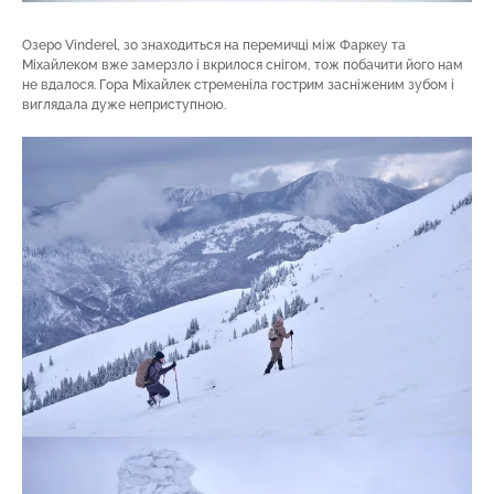
Озеро Vinderel, зо знаходиться на перемичці між Фаркеу та
Міхайлеком вже замерзло і вкрилося снігом, тож побачити його нам
не вдалося. Гора Міхайлек стременіла гострим засніженим зубом і
виглядала дуже неприступною.