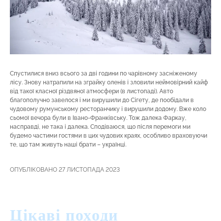
Спустилися вниз всього за дві години по чарівному засніженому
лісу. Знову натрапили на зграйку оленів і зловили неймовірний кайф
від такої класної різдвяної атмосфери (в листопаді). Авто
благополучно завелося і ми вирушили до Сігету, де пообідали в
чудовому румунському ресторанчику і вирушили додому. Вже коло
сьомої вечора були в Івано-Франківську. Тож далека Фаркау,
насправді, не така і далека. Сподіваюся, що після перемоги ми
будемо частими гостями в цих чудових краях, особливо враховуючи
те, що там живуть наші брати – українці.
ОПУБЛІКОВАНО 27 ЛИСТОПАДА 2023
Цікаві походи