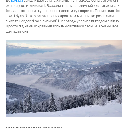
До
колиби
зайшли вже з ліхтариками, після заходу сонця, втомлені
однак дуже мотивовані. Всередині панував звичний для таких місць
безлад, тож спочатку довелося навести тут порядок. Пощастило, бо
в хаті було багато заготовлених дров, тож ми швидко розпалили
пічку та невдовзі вже пили чай і насолоджувалися виглядом з вікна.
Просто під нами яскравими вогнями світилося селище Кривий, все
ще падав сніг.