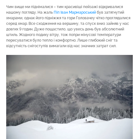
Чим вище ми піднімалися – тим красивіші пейзажі відкривалися
нашому погляду. На жаль
Піп Іван Мармароський
був затягнутий
хмарами, однак його підніжжя та гори Головачеу чітко проглядалися
серед хмар. Все сходження на вершину, та спуск вниз зайняв у нас
довгих 9 годин. Дуже пощастило, що увесь день був абсолютний
штиль. Жодного подиху вітру, тож попри мінусові температури
пересуватися було тепло і комфортно. Лише глибокий сніг та
відсутність снігоступів вимагали від нас значних затрат сил.