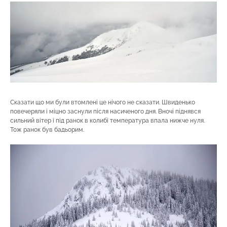
Сказати що ми були втомлені це нічого не сказати. Швиденько
повечеряли і міцно заснули після насиченого дня. Вночі піднявся
сильний вітер і під ранок в колибі температура впала нижче нуля.
Тож ранок був бадьорим.