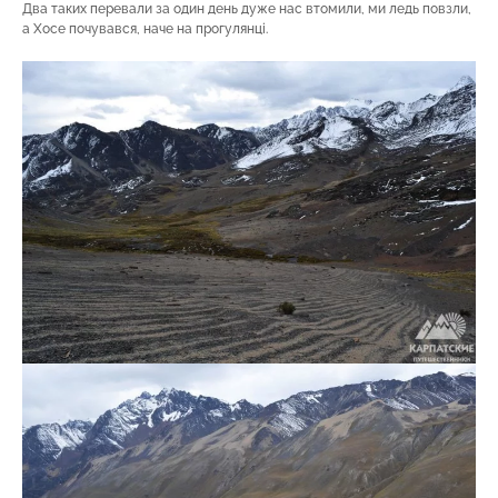
Два таких перевали за один день дуже нас втомили, ми ледь повзли,
а Хосе почувався, наче на прогулянці.