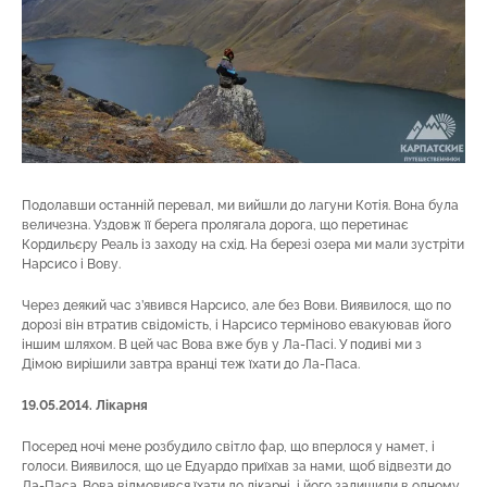
Подолавши останній перевал, ми вийшли до лагуни Котія. Вона була
величезна. Уздовж її берега пролягала дорога, що перетинає
Кордильєру Реаль із заходу на схід. На березі озера ми мали зустріти
Нарсисо і Вову.
Через деякий час з’явився Нарсисо, але без Вови. Виявилося, що по
дорозі він втратив свідомість, і Нарсисо терміново евакуював його
іншим шляхом. В цей час Вова вже був у Ла-Пасі. У подиві ми з
Дімою вирішили завтра вранці теж їхати до Ла-Паса.
19.05.2014. Лікарня
Посеред ночі мене розбудило світло фар, що вперлося у намет, і
голоси. Виявилося, що це Едуардо приїхав за нами, щоб відвезти до
Ла-Паса. Вова відмовився їхати до лікарні, і його залишили в одному