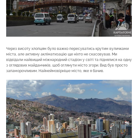
Через висоту хлопцям було важко пересуватись крутим вуличками
міста, але активну акліматизацію ще ніхто не скасовував. Ми
відвідали найвищий міжнародний стадіон у світі та піднялися на одну
з оглядових майданчиків, щоб оглянути місто згори. Вид був просто
запаморочливим. Найнеймовірніше місто, яке я бачив.