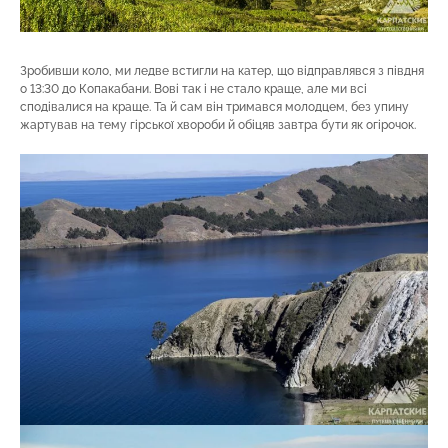
Зробивши коло, ми ледве встигли на катер, що відправлявся з півдня
о 13:30 до Копакабани. Вові так і не стало краще, але ми всі
сподівалися на краще. Та й сам він тримався молодцем, без упину
жартував на тему гірської хвороби й обіцяв завтра бути як огірочок.