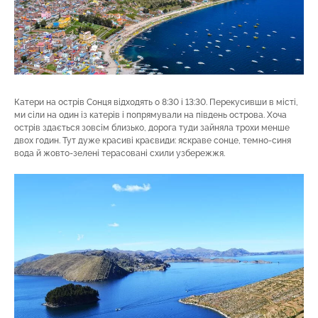
Катери на острів Сонця відходять о 8:30 і 13:30. Перекусивши в місті,
ми сіли на один із катерів і попрямували на південь острова. Хоча
острів здається зовсім близько, дорога туди зайняла трохи менше
двох годин. Тут дуже красиві краєвиди: яскраве сонце, темно-синя
вода й жовто-зелені терасовані схили узбережжя.