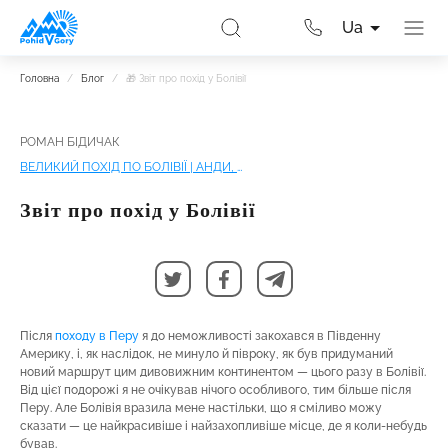
Ua
Головна
/
Блог
/
🎁 Звіт про похід у Болівії
РОМАН БІДИЧАК
ВЕЛИКИЙ ПОХІД ПО БОЛІВІЇ | АНДИ, ТІТІКАКА, СОЛОНЧАК УЮНІ
Звіт про похід у Болівії
Після
походу в Перу
я до неможливості закохався в Південну
Америку, і, як наслідок, не минуло й півроку, як був придуманий
новий маршрут цим дивовижним континентом — цього разу в Болівії.
Від цієї подорожі я не очікував нічого особливого, тим більше після
Перу. Але Болівія вразила мене настільки, що я сміливо можу
сказати — це найкрасивіше і найзахопливіше місце, де я коли-небудь
бував.