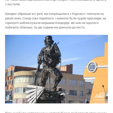
з хостелів.
Швидко зібравши всі речі, ми попрощалися з Нарсисо і помчали на
джипі вниз. Сонце вже піднялося, і навколо були чудові краєвиди, на
горизонті виблискували вершини Кондорірі, які нам не вдалося
побачити зблизька. За дві години ми домчали до міста.