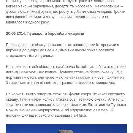
На ринку є все: супи, різноманітні другі страви з м’ясом і рибою,
вегетаріанське харчування, десерти та морозиво, і найголовніше —
фреш із будь-яких фруктів, що ростуть у Латинській Америці. Пройти
повз ринок і не випити літру свіжовичавленого соку нам не
вдавалося жодного разу.
20.05.2014. Тіуанако та боротьба з лікарями
Після ранкового візиту на ринок з гастрономічними інтересами я
вирушив до лікарні до Вови, а Діма тим часом поїхав оглядати
стародавнє місто Тіуанако.
Навколо цього доінківського пам’ятника історії витає багато містики і
легенд. Вважають, що колись Тіуанако стояв на березі океану і був
портовим містом, але через жахливий катаклізм він був піднятий на
3 тисячі метрів над рівнем моря разом з гірським масивом Анд.
На користь цього говорить схожість фауни озера Тітікака і світового
океану. Таким чином колись Тітікака був частиною океану. Але всі ці
загадки поки що залишаються нерозгаданими. Дістатися до Тіуанако
можна місцевими маршрутками, які відправляються в першій
половині дня від міського кладовища Ла-Паса.