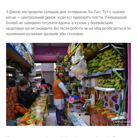
З Дімою ми провели залишок дня, оглядаючи Ла-Пас. Тут є чудове
місце — центральний ринок, куди всі приходять поїсти. У мешканців
Болівії не заведено готувати вдома, а кухонь у болівійських
квартирах ви не знайдете. Всі після роботи чи на обід розбігаються по
маленьких вуличних їдальнях або столових.