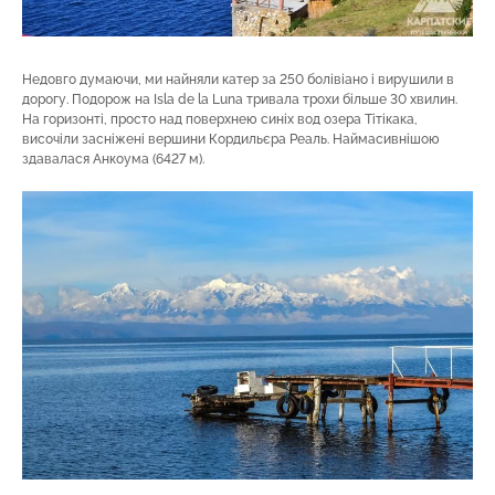
Недовго думаючи, ми найняли катер за 250 болівіано і вирушили в
дорогу. Подорож на Isla de la Luna тривала трохи більше 30 хвилин.
На горизонті, просто над поверхнею синіх вод озера Тітікака,
височіли засніжені вершини Кордильєра Реаль. Наймасивнішою
здавалася Анкоума (6427 м).