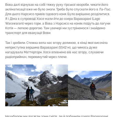
Вова далі відчував на собі тяжку руку гірської хвороби, чекати його
акліматизації вже не було змоги. Треба було спускати його в Ла-Пас.
Для цього Нарсисо привів їздового коня. Було вирішено розділитися.
Я і Діма в супроводі Хосе мали йти до озера Вараваранi (Lago
Warawarani) через гори, а Вова з Нарсисо на конях поїдуть до лагуни
Котія — легкою дорогою. Там увечері ми зустрінемося і знайдемо
транспорт для евакуації Вови.
Так і зробили. Стежка вела нас вгору долиною, в кінці якої височіла
неприступна вершина Вараваранi (5542 м), що чимось дуже
нагадувала Маттергорн. Хосе впевнено вів нас вгору, слухаючи
радіоприймач, перекинутий через плече.
Незабаром ми досягли зони снігів, де й побачили озеро Вараваранi.