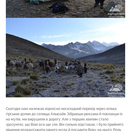
Сьогодні нам належав відносно нескладний перехід через кілька
гірських долин до селища Альюайя. Зібравши рюкзаки й поклавши їх
на мулів, ми вирушили в дорогу. Але з перших хвилин стало
зрозуміло, що Вові все ще зле. Він сильно відставав, і було прийнято
рішення розвантажити одного мула й посадити Вову на нього. Роль