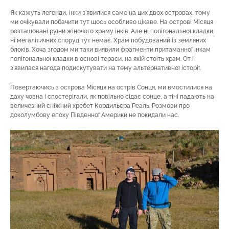
Як кажуть легенди, інки з’явилися саме на цих двох островах, тому
ми очікували побачити тут щось особливо цікаве. На острові Місяця
розташовані руїни жіночого храму інків. Але ні полігональної кладки,
ні мегалітичних споруд тут немає. Храм побудований із земляних
блоків. Хоча згодом ми таки виявили фрагменти притаманної інкам
полігональної кладки в основі тераси, на якій стоїть храм. От і
з’явилася нагода подискутувати на тему альтернативної історії.
Повертаючись з острова Місяця на острів Сонця, ми вмостилися на
даху човна і спостерігали, як повільно сідає сонце, а тіні падають на
величезний сніжний хребет Кордильєра Реаль. Розмови про
доколумбову епоху Південної Америки не покидали нас.