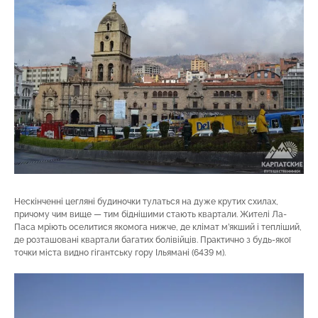
Нескінченні цегляні будиночки тулаться на дуже крутих схилах,
причому чим вище — тим біднішими стають квартали. Жителі Ла-
Паса мріють оселитися якомога нижче, де клімат м’якший і тепліший,
де розташовані квартали багатих болівійців. Практично з будь-якої
точки міста видно гігантську гору Ільямані (6439 м).