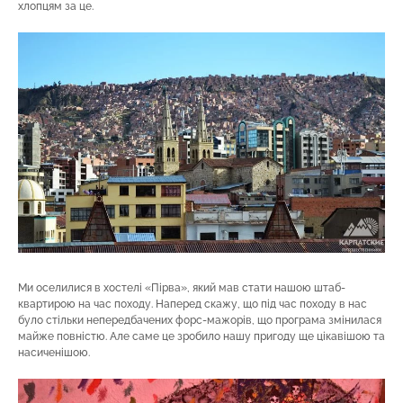
хлопцям за це.
Ми оселилися в хостелі «Пірва», який мав стати нашою штаб-
квартирою на час походу. Наперед скажу, що під час походу в нас
було стільки непередбачених форс-мажорів, що програма змінилася
майже повністю. Але саме це зробило нашу пригоду ще цікавішою та
насиченішою.