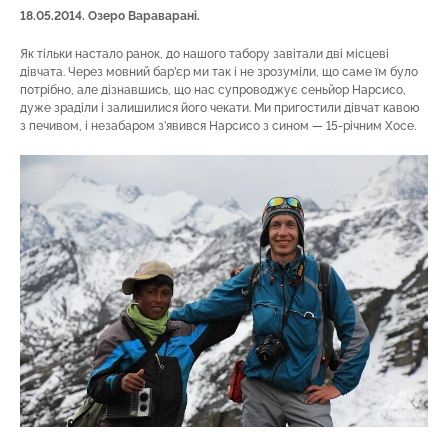
18.05.2014. Озеро Вараварані.
Як тільки настало ранок, до нашого табору завітали дві місцеві
дівчата. Через мовний бар’єр ми так і не зрозуміли, що саме їм було
потрібно, але дізнавшись, що нас супроводжує сеньйор Нарсисо,
дуже зраділи і залишилися його чекати. Ми пригостили дівчат кавою
з печивом, і незабаром з’явився Нарсисо з сином — 15-річним Хосе.