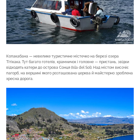
Копакабана — невелике туристичне містечко на березі озера
Тітікака. Тут багато готелів, крамничок і головне — пристань, звідки
відходять катери до острова Сонця (Isla del Sol). Над містом височіє
пагорб, на вершині якого розташована церква й майстерно зроблена
хресна дорога.