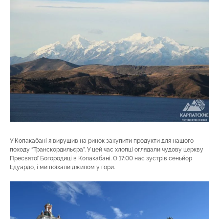
У Копакабані я вирушив на ринок закупити продукти для нашого
походу “Транскордильєра”. У цей час хлопці оглядали чудову церкву
Пресвятої Богородиці в Копакабані. О 17:00 нас зустрів сеньйор
Едуардо, і ми поїхали джипом у гори.