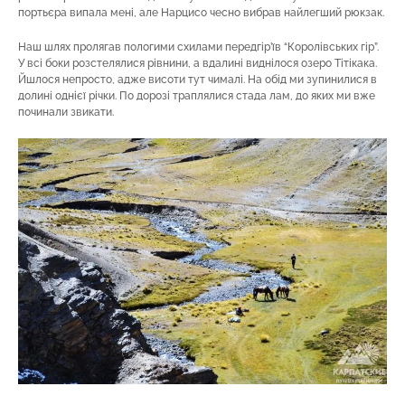
портьєра випала мені, але Нарцисо чесно вибрав найлегший рюкзак.
Наш шлях пролягав пологими схилами передгір’їв “Королівських гір”.
У всі боки розстелялися рівнини, а вдалині виднілося озеро Тітікака.
Йшлося непросто, адже висоти тут чималі. На обід ми зупинилися в
долині однієї річки. По дорозі траплялися стада лам, до яких ми вже
починали звикати.