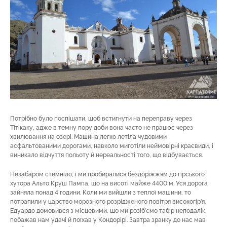
Потрібно було поспішати, щоб встигнути на переправу через
Тітікаку, адже в темну пору доби вона часто не працює через
хвилювання на озері. Машина легко летіла чудовими
асфальтованими дорогами, навколо миготіли неймовірні краєвиди, і
виникало відчуття польоту й нереальності того, що відбувається.
Незабаром стемніло, і ми пробиралися бездоріжжям до гірського
хутора Альто Круш Пампа, що на висоті майже 4400 м. Уся дорога
зайняла понад 4 години. Коли ми вийшли з теплої машини, то
потрапили у царство морозного розрідженого повітря високогір’я.
Едуардо домовився з місцевими, що ми розіб’ємо табір неподалік,
побажав нам удачі й поїхав у Кондорірі. Завтра зранку до нас мав