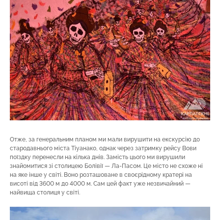
Отже, за генеральним планом ми мали вирушити на екскурсію до
стародавнього міста Тіуанако, однак через затримку рейсу Вови
поїздку перенесли на кілька днів. Замість цього ми вирушили
знайомитися зі столицею Болівії — Ла-Пасом. Це місто не схоже ні
на яке інше у світі. Воно розташоване в своєрідному кратері на
висоті від 3600 м до 4000 м. Сам цей факт уже незвичайний —
найвища столиця у світі.