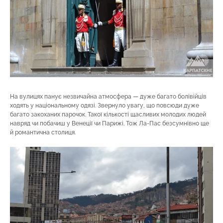
На вулицях панує незвичайна атмосфера — дуже багато болівійців
ходять у національному одязі. Звернуло увагу, що повсюди дуже
багато закоханих парочок. Такої кількості щасливих молодих людей
навряд чи побачиш у Венеції чи Парижі. Тож Ла-Пас безсумнівно ще
й романтична столиця.