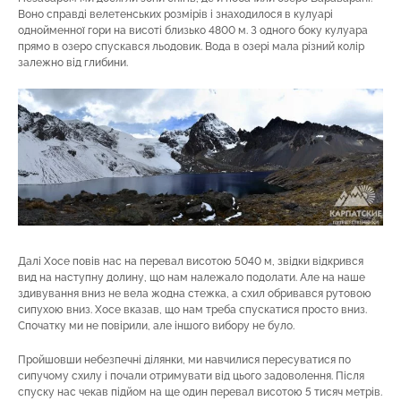
Воно справді велетенських розмірів і знаходилося в кулуарі
однойменної гори на висоті близько 4800 м. З одного боку кулуара
прямо в озеро спускався льодовик. Вода в озері мала різний колір
залежно від глибини.
Далі Хосе повів нас на перевал висотою 5040 м, звідки відкрився
вид на наступну долину, що нам належало подолати. Але на наше
здивування вниз не вела жодна стежка, а схил обривався рутовою
сипухою вниз. Хосе вказав, що нам треба спускатися просто вниз.
Спочатку ми не повірили, але іншого вибору не було.
Пройшовши небезпечні ділянки, ми навчилися пересуватися по
сипучому схилу і почали отримувати від цього задоволення. Після
спуску нас чекав підйом на ще один перевал висотою 5 тисяч метрів.