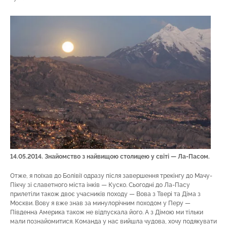
14.05.2014. Знайомство з найвищою столицею у світі — Ла-Пасом.
Отже, я поїхав до Болівії одразу після завершення трекінгу до Мачу-
Пікчу зі славетного міста інків — Куско. Сьогодні до Ла-Пасу
прилетіли також двоє учасників походу — Вова з Твері та Діма з
Москви. Вову я вже знав за минулорічним походом у Перу —
Південна Америка також не відпускала його. А з Дімою ми тільки
мали познайомитися. Команда у нас вийшла чудова, хочу подякувати