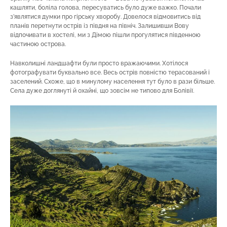
кашляти, боліла голова, пересуватись було дуже важко. Почали
з’являтися думки про гірську хворобу. Довелося відмовитись від
планів перетнути острів із півдня на північ. Залишивши Вову
відпочивати в хостелі, ми з Дімою пішли прогулятися південною
частиною острова.
Навколишні ландшафти були просто вражаючими. Хотілося
фотографувати буквально все. Весь острів повністю терасований і
заселений. Схоже, що в минулому населення тут було в рази більше.
Села дуже доглянуті й охайні, що зовсім не типово для Болівії.