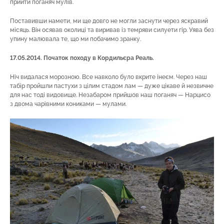
прийти поганяч мулів.
Поставивши намети, ми ще довго не могли заснути через яскравий
місяць. Він осявав околиці та виривав із темряви силуети гір. Уява без
упину малювала те, що ми побачимо зранку.
17.05.2014. Початок походу в Кордильєра Реаль.
Ніч видалася морозною. Все навколо було вкрите інеєм. Через наш
табір пройшли пастухи з цілим стадом лам — дуже цікаве й незвичне
для нас тоді видовище. Незабаром прийшов наш поганяч — Нарцисо
з двома чарівними кониками — мулами.