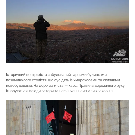
Історичний центр міста забудований гарними будинками
позаминулого століття, що сусідять із хмарочосами та скляними
новобудовами. На дорогах міста — хаос. Правила дорожнього руху
ігноруються, всюди затори та нескінченні сигнали клаксонів.