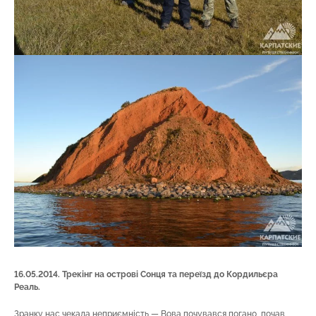
16.05.2014. Трекінг на острові Сонця та переїзд до Кордильєра
Реаль.
Зранку нас чекала неприємність — Вова почувався погано, почав