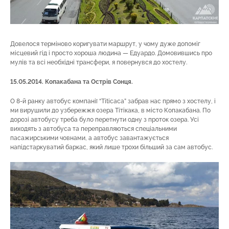
Довелося терміново коригувати маршрут, у чому дуже допоміг
місцевий гід і просто хороша людина — Едуардо. Домовившись про
мулів та всі необхідні трансфери, я повернувся до хостелу.
15.05.2014. Копакабана та Острів Сонця.
О 8-й ранку автобус компанії “Titicaca” забрав нас прямо з хостелу, і
ми вирушили до узбережжя озера Тітікака, в місто Копакабана. По
дорозі автобусу треба було перетнути одну з проток озера. Усі
виходять з автобуса та переправляються спеціальними
пасажирськими човнами, а автобус завантажується
напідстаркуватий баркас, який лише трохи більший за сам автобус.