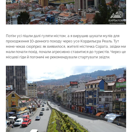
Потім усі пішли далі гуляти містом, а я вирушив шукати мулів для
проходження 10-денного походу через усе Кордильєра Реаль. Тут
мене чекав сюрприз: як виявилося, жителі містечка Сората, звідки ми
мали почати похід, почали агресивно ставитися до туристів. Через це
місцеві гіди й погоничі не рекомендували стартувати звідти.