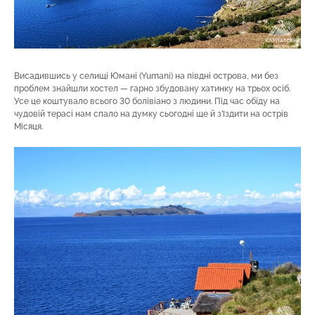
Висадившись у селищі Юмані (Yumani) на півдні острова, ми без
проблем знайшли хостел — гарно збудовану хатинку на трьох осіб.
Усе це коштувало всього 30 болівіано з людини. Під час обіду на
чудовій терасі нам спало на думку сьогодні ще й з’їздити на острів
Місяця.