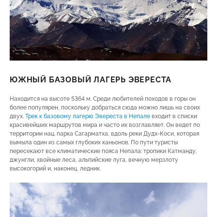
ЮЖНЫЙ БАЗОВЫЙ ЛАГЕРЬ ЭВЕРЕСТА
Находится на высоте 5364 м. Среди любителей походов в горы он
более популярен, поскольку добраться сюда можно лишь на своих
двух.
Трек к базовому лагерю Эвереста в Непале
входит в списки
красивейших маршрутов мира и часто их возглавляет. Он ведет по
территории нац. парка Сагарматха, вдоль реки Дудх-Коси, которая
вымыла один из самых глубоких каньонов. По пути туристы
пересекают все климатические пояса Непала: тропики Катманду,
джунгли, хвойные леса, альпийские луга, вечную мерзлоту
высокогорий и, наконец, ледник.