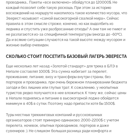
проводника… Пакеты «все включено» обойдутся до 120000$. Не
каждый позволит себе такую роскошь. При этом за историю
восхождений на маршруте накопилось такое количество мусора, что
Эверест называют «самой высокогорной свалкой мира». Сейчас
правила в этом смысле строже, конечно, но как выдолбить из
ледника и спустить уже разбросанные отходы? А они там не гниют и
не разлагаются из-за специфичной температуры (иногда до -60ºС).
Да и всякие ситуации случаются на такой высоте: между мусором и
жизнью выбор очевиден.
СКОЛЬКО СТОИТ ПОСЕТИТЬ БАЗОВЫЙ ЛАГЕРЬ ЭВЕРЕСТА
Еще несколько лет назад «Золотой стандарт» для трека в БЛЭ в
Непале составлял 1000$. Эта сумма набегает за перелет,
проживание, питание, визу и трансферы внутри страны, без
портеров и проводника, при очень бережном планировании бюджета
загодя и без лишних или глупых трат. К сожалению, у неопытных
туристов редко получается в нее вложиться. К тому же, сейчас цены
в Непале поднялись и питание в высокогорной лодже обойдется
минимум в 40$ в сутки. Поэтому надо припасти хотя бы 1500$.
Туры местных треккинговых компаний и русскоязычных
организаторов стоят примерно одинаково: 2000-2200$ с учетом
перелета, ночевок, опытных проводников, портеров и даже
сувениров ;). Не слишком большая разница ради комфорта и