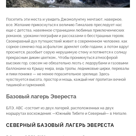
Посетить эти места и увидеть Джомолунгму мечтают, наверное,
все. Желание прикоснуться к величию Гималаев преследует нас
еще с детства, навеянное страницами любимых приключенческих
романов, уроками географии и рассказами о бесстрашных героях.
Своенравный дух путешествий живет в современном человеке, как
сорное семечко под асфальтом: дремлет себе годами, а потом вдруг
проснется, разобьет серую нерушимую стену и потянется к солнцу
прекрасным диким цветком… Чтобы проникнуться атмосферой
высоких гор, совсем не обязательно лезть с ледорубами и газовыми
баллонами на Крышу мира, ведь тропы, ледниковые цирки, перевалы
и пики пониже — не менее поразительное зрелище. Здесь
чувствуется высота, простор и мощь, каждый миг пропитан вечной
тишиной и гармонией.
Базовый лагерь Эвереста
БЛЭ, ABC -состоит из двух лагерей, расположенных на двух
маршрутах восхождения: —Южныйв Тибете и Северный— в Непале.
СЕВЕРНЫЙ БАЗОВЫЙ ЛАГЕРЬ ЭВЕРЕСТА