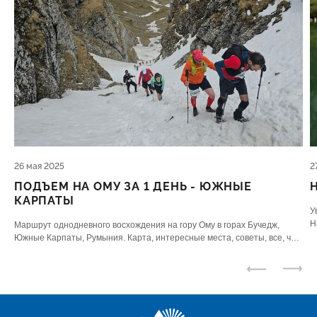
26 мая 2025
2
ПОДЪЕМ НА ОМУ ЗА 1 ДЕНЬ - ЮЖНЫЕ
КАРПАТЫ
У
Н
Маршрут однодневного восхождения на гору Ому в горах Бучедж,
ю
Южные Карпаты, Румыния. Карта, интересные места, советы, все, что
нужно знать.