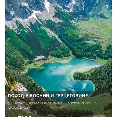
ПОХОД В БОСНИИ И ГЕРЦЕГОВИНЕ
Под заказ
Босния и Герцеговина
Роман Бидычак
5
макс 10 чел.