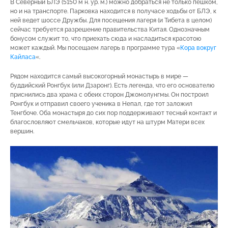
В Северный БЛЭ (5150 м н. ур. м.) можно добраться не только пешком,
но и на транспорте. Парковка находится в получасе ходьбы от БЛЭ, к
ней ведет шоссе Дружбы. Для посещения лагеря (и Тибета в целом)
сейчас требуется разрешение правительства Китая. Однозначным
бонусом служит то, что приехать сюда и насладиться красотою
может каждый. Мы посещаем лагерь в программе тура «
Кора вокруг
Кайласа
«.
Рядом находится самый высокогорный монастырь в мире —
буддийский Ронгбук (или Дзаронг). Есть легенда, что его основателю
приснились два храма с обеих сторон Джомолунгмы. Он построил
Ронгбук и отправил своего ученика в Непал, где тот заложил
Тенгбоче. Оба монастыря до сих пор поддерживают тесный контакт и
благословляют смельчаков, которые идут на штурм Матери всех
вершин.