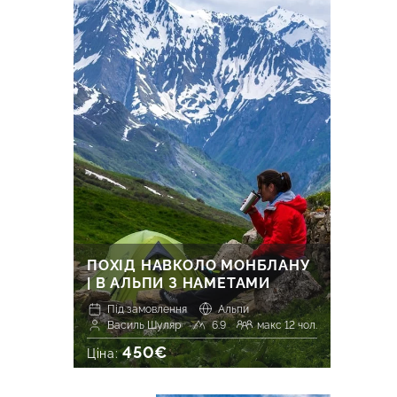
ПОХІД НАВКОЛО МОНБЛАНУ
| В АЛЬПИ З НАМЕТАМИ
Під замовлення
Альпи
Василь Шуляр
6.9
макс 12 чол.
450€
Ціна: