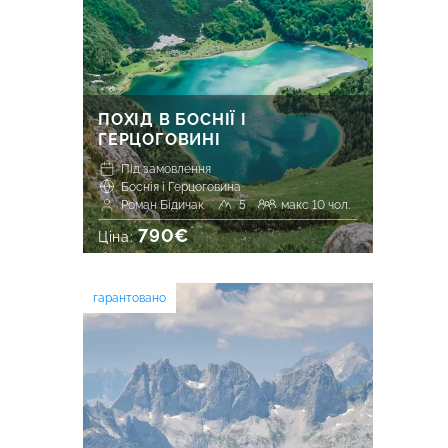
ПОХІД В БОСНІЇ І
ГЕРЦОГОВИНІ
Під замовлення
Боснія і Герцоговина
Роман Бідичак
5
макс 10 чол.
790€
Ціна:
гарантовано