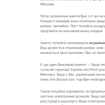
Мексики.
Після заповнення анкети Вам тут же на 
більшості випадків вона позитивна (якщ
раніше, звичайно). Лист потрібно роздр
пред’явити на мексиканському кордоні.
Анкету потрібно заповнювати
не раніше
Ваш дозвіл був отриманий раніше, аніж з
вважається простроченим і Вас не проп
Є ще один Важливий момент — Ваше міс
сучасній території України або Росії (р
Мексику). Якщо у Вас український паспо
Алма-Ати (Казахстан), тоді Вам необхідн
Також потрібно перевірити, чи підтримує
систему електронних дозволів. Якщо авіа
реєстрації в аеропорту Ваше електронни