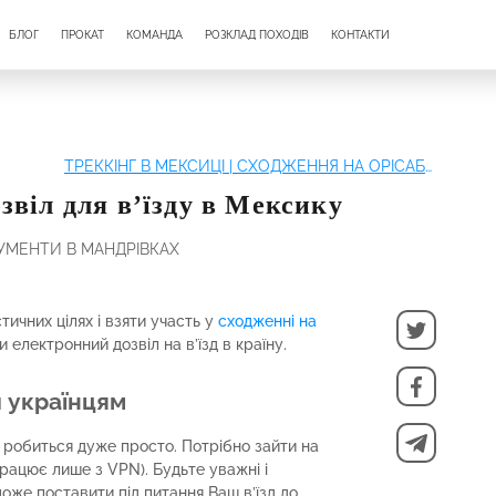
БЛОГ
ПРОКАТ
КОМАНДА
РОЗКЛАД ПОХОДІВ
КОНТАКТИ
ТРЕККІНГ В МЕКСИЦІ | СХОДЖЕННЯ НА ОРІСАБО, ТАЄМНИЦІ ЮКАТАНУ
звіл для в’їзду в Мексику
УМЕНТИ В МАНДРІВКАХ
тичних цілях і взяти участь у
сходженні на
 електронний дозвіл на в’їзд в країну.
и українцям
у робиться дуже просто. Потрібно зайти на
працює лише з VPN). Будьте уважні і
може поставити під питання Ваш в’їзд до