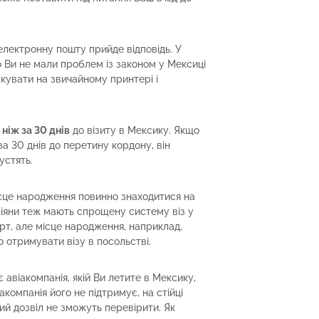
електронну пошту прийде відповідь. У
о Ви не мали проблем із законом у Мексиці
укувати на звичайному принтері і
 ніж за 30 днів
до візиту в Мексику. Якщо
а 30 днів до перетину кордону, він
устять.
це народження повинно знаходитися на
осіяни теж мають спрощену систему віз у
рт, але місце народження, наприклад,
о отримувати візу в посольстві.
 авіакомпанія, якій Ви летите в Мексику,
компанія його не підтримує, на стійці
й дозвіл не зможуть перевірити. Як