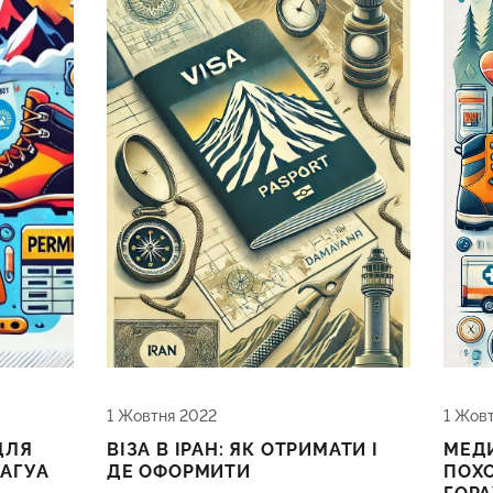
1 Жовтня 2022
1 Жов
ДЛЯ
ВІЗА В ІРАН: ЯК ОТРИМАТИ І
МЕД
АГУА
ДЕ ОФОРМИТИ
ПОХ