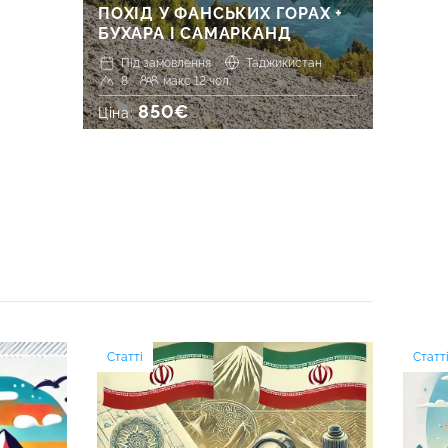
ПОХІД У ФАНСЬКИХ ГОРАХ +
БУХАРА І САМАРКАНД
Під замовлення
Таджикистан
8
макс 12 чол.
850€
Ціна:
Статті
Статт