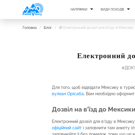
НАПРЯМКИ
ВИДИ ПОХОДІВ
Головна
/
Блог
/
🎁 Електронний дозвіл для в’їзду в Мексику
Електронний до
#ДОК
Для того, щоб відвідати Мексику в турис
вулкан Орісаба
, Вам необхідно оформити
Дозвіл на в’їзд до Мексик
Електронний дозвіл для в’їзду в Мексик
офіційний сайт
і заповнити там анкету (
заповнюйте її без помилок, тому що це 