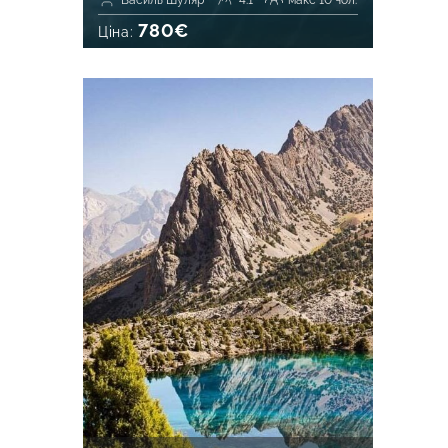
Василь Шуляр
4.1
макс 10 чол.
780€
Ціна: