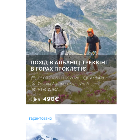
ПОХІД В АЛБАНІЇ | ТРЕККІНГ
В ГОРАХ ПРОКЛЄТІЄ
05.09.2026 - 11.09.2026
Албанія
Оксана Артемовська
5
макс 15 чол.
490€
Ціна:
гарантовано