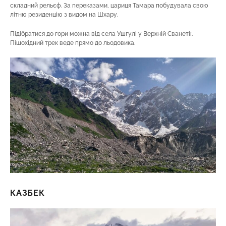
складний рельєф. За переказами, цариця Тамара побудувала свою
літню резиденцію з видом на Шхару.
Підібратися до гори можна від села Ушгулі у Верхній Сванетії.
Пішохідний трек веде прямо до льодовика.
КАЗБЕК