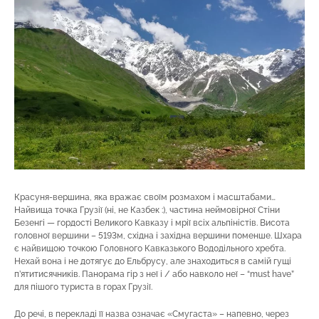
Красуня-вершина, яка вражає своїм розмахом і масштабами…
Найвища точка Грузії (ні, не Казбек :), частина неймовірної Стіни
Безенгі — гордості Великого Кавказу і мрії всіх альпіністів. Висота
головної вершини – 5193м, східна і західна вершини поменше. Шхара
є найвищою точкою Головного Кавказького Вододільного хребта.
Нехай вона і не дотягує до Ельбрусу, але знаходиться в самій гущі
п’ятитисячників. Панорама гір з неї і / або навколо неї – “must have”
для пішого туриста в горах Грузії.
До речі, в перекладі її назва означає «Смугаста» – напевно, через