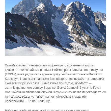
Саме її альпіністи називають «горе-гора», а знамениті вушка
кидають виклик найсміливішим. Неймовірно красива і неприступна
(4700м), вона радує око і вражає уяву. Ушба є частиною «Великого
Кавказу», і навіть з її підніжжя Вам відкриється незабутня панорама
скелястих гірських піків. Видно її вже при під’їзді до Местії —
адміністративного центру Верхньої (Земо) Сванетії. З усіх гір Грузії
має найбільш впізнавані обриси. З грузинської назва перекладається
як «
Шабаш відьом
», підйом на неї неймовірно складний і
небезпечний — 5А на Південну.
Найпопулярніший трек, який дозволяє простим смертним