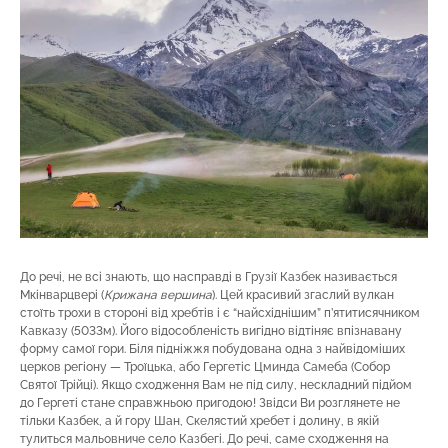
До речі, не всі знають, що насправді в Грузії Казбек називається
Мкінварцвері (
Крижана вершина
). Цей красивий згаслий вулкан
стоїть трохи в стороні від хребтів і є “найсхіднішим” п’ятитисячником
Кавказу (5033м). Його відособленість вигідно відтіняє впізнавану
форму самої гори. Біля підніжжя побудована одна з найвідоміших
церков регіону — Троїцька, або Гергетіс Цминда Самеба (Собор
Святої Трійці). Якщо сходження Вам не під силу, нескладний підйом
до Гергеті стане справжньою пригодою! Звідси Ви розглянете не
тільки Казбек, а й гору Шан, Скелястий хребет і долину, в якій
тулиться мальовниче село Казбегі. До речі, саме сходження на