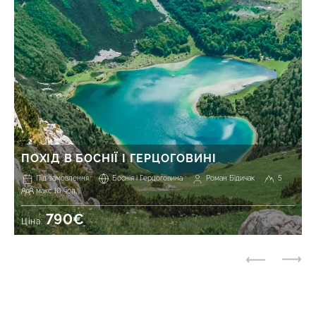
ПОХІД В БОСНІЇ І ГЕРЦОГОВИНІ
Під замовлення
Боснія і Герцоговина
Роман Бідичак
5
макс 10 чол.
790€
Ціна: