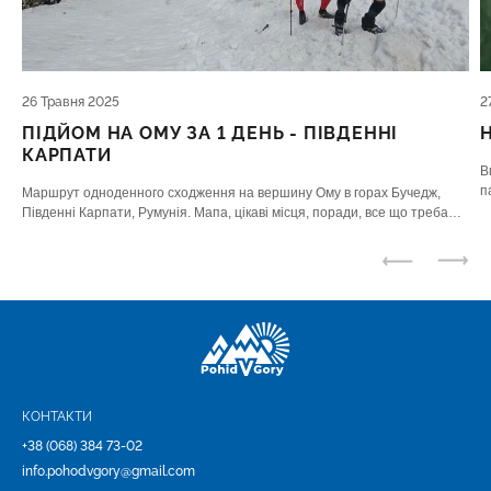
26 Травня 2025
2
ПІДЙОМ НА ОМУ ЗА 1 ДЕНЬ - ПІВДЕННІ
КАРПАТИ
В
п
Маршрут одноденного сходження на вершину Ому в горах Бучедж,
К
Південні Карпати, Румунія. Мапа, цікаві місця, поради, все що треба
знати
КОНТАКТИ
+38 (068) 384 73-02
info.pohodvgory@gmail.com