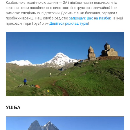
Казбек не є технічно складним — 2А і підійде навіть новачкові (під
керівництвом досвідченого висотного інструктора, звичайно) і не
вимагає спеціальної підготовки. Досить тільки бажання, зарядки +
пробіжки вранці. Наш клуб з радістю
запрошує Вас на Казбек
і в інші
прекрасні гори Грузії :).
>>
Дивіться розклад турів
!
УШБА