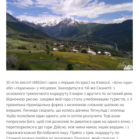
10-я по висоті (4852м) і одна з перших по красі на Кавказі, «
Біла гора
»
або «
Наречена
» у місцевих. Знаходиться в тій же Сванетії, з
основного трекінгового маршруту її видно з другого по останній день.
Відмінною рисою, завдяки якій гора стала улюбленицею туристів, є її
правильна пірамідальна форма з незмінною сніжною шапкою на
вершині. Легенда свідчить, що колись дівчина Тетнульді і хлопець
Ушба полюбили один одного, але їх хотіли розлучити. Тоді вони
попросили бога, щоб той дозволив їм дивитися один на одного вічно, і
перетворилися в дві гори. Дійсно, між ними немає інших вершин, і з
підніжжя кожної Ви побачите іншу. Прямо з трек. маршруту по
Сванетії можна підійти до льодовика Лаардад, який сповзає з