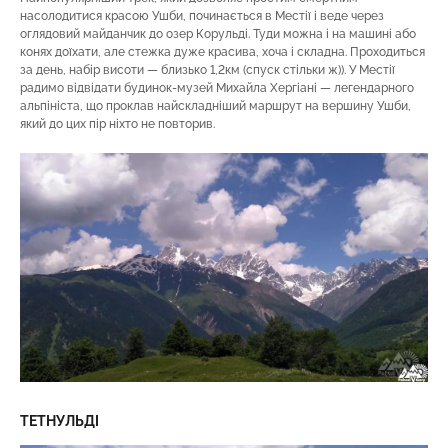
насолодитися красою Ушби, починається в Местії і веде через
оглядовий майданчик до озер Корульді. Туди можна і на машині або
конях доїхати, але стежка дуже красива, хоча і складна. Проходиться
за день, набір висоти — близько 1,2км (спуск стільки ж)). У Местії
радимо відвідати будинок-музей Михайла Хергіані — легендарного
альпініста, що проклав найскладніший маршрут на вершину Ушби,
який до цих пір ніхто не повторив.
ТЕТНУЛЬДІ