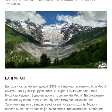
Тетнульда.
БАНГУРІАНІ
Ця гора нижча, ніж попередні (3838м), і знаходиться прямо біля Местії.
Кажуть, що з усіх гір Грузії саме Бангуріані була улюбленицею
Михайла Хергіані. Відпочиваючи в туристичній Местії, Ви буквально
на кожному кроці і з усіх вікон будете милуватися саме нею.
Харизми надають сванські вежі на тлі потужних схилів. Можна
просто сидіти на терасі кафе, пити вино і милуватися неймовірним