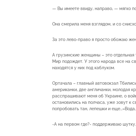
— Вы имеете ввиду, направо, — мягко п
Она смерила меня взглядом, и со снисх
За это лево-право я просто обожаю жен
А грузинские женщины – это отдельная т
Мир подождет. У этого народа все на с
находятся у них под каблуком.
Ортачала – главный автовокзал Тбилиси,
американки, две англичанки, молодая к
расспрашивают меня об Украине, о войн
остановились на полчаса, уже зовут к с
попробовать тан, лепешки и еще…»Вода,
-А на первом где?- поддерживаю шутку.