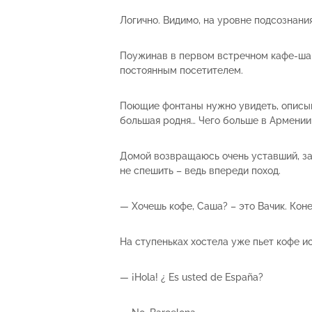
Логично. Видимо, на уровне подсознан
Поужинав в первом встречном кафе-шан
постоянным посетителем.
Поющие фонтаны нужно увидеть, описыва
большая родня… Чего больше в Армении 
Домой возвращаюсь очень уставший, зас
не спешить – ведь впереди поход.
— Хочешь кофе, Саша? – это Вачик. Коне
На ступеньках хостела уже пьет кофе ис
— ¡Hola! ¿ Es usted de España?