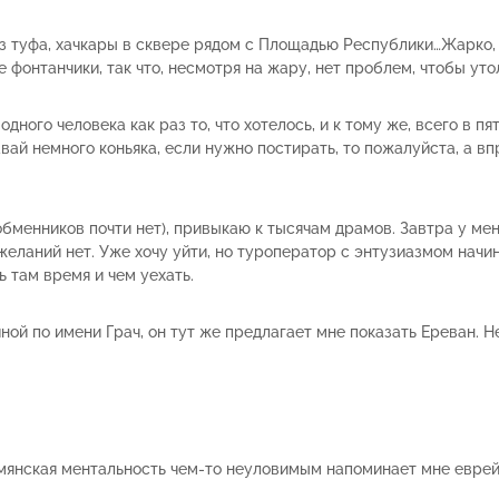
 из туфа, хачкары в сквере рядом с Площадью Республики…Жарко,
 фонтанчики, так что, несмотря на жару, нет проблем, чтобы ут
ного человека как раз то, что хотелось, и к тому же, всего в пя
вай немного коньяка, если нужно постирать, то пожалуйста, а вп
 обменников почти нет), привыкаю к тысячам драмов. Завтра у м
пожеланий нет. Уже хочу уйти, но туроператор с энтузиазмом начи
ь там время и чем уехать.
ой по имени Грач, он тут же предлагает мне показать Ереван. Не
рмянская ментальность чем-то неуловимым напоминает мне еврейс