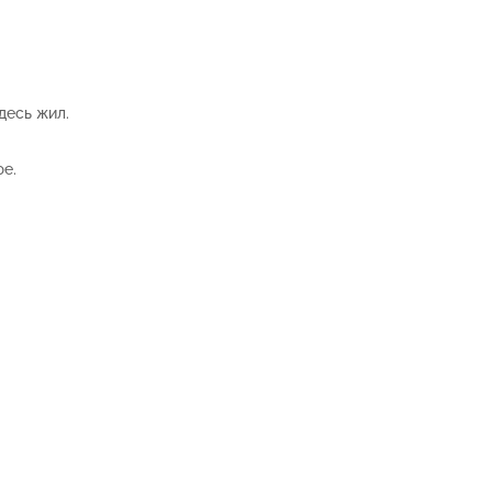
десь жил.
фе.