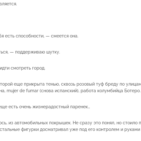
вляется.
бя есть способности, — смеется она.
ться, — поддерживаю шутку.
идти смотреть город.
торой еще прикрыта тенью, сквозь розовый туф бреду по улицам
, mujer de fumar (снова испанский), работа колумбийца Ботеро.
еще есть очень жизнерадостный паренек…
ось, из автомобильных покрышек. Не сразу это понял, но стоило 
стальные фигурки досматривал уже под его контролем и руками 