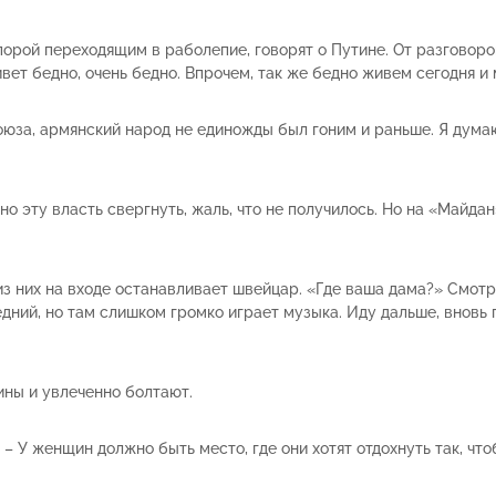
порой переходящим в раболепие, говорят о Путине. От разговоро
ивет бедно, очень бедно. Впрочем, так же бедно живем сегодня и 
Союза, армянский народ не единожды был гоним и раньше. Я дума
 эту власть свергнуть, жаль, что не получилось. Но на «Майдан»
 из них на входе останавливает швейцар. «Где ваша дама?» Смот
дний, но там слишком громко играет музыка. Иду дальше, вновь 
ины и увлеченно болтают.
– У женщин должно быть место, где они хотят отдохнуть так, что