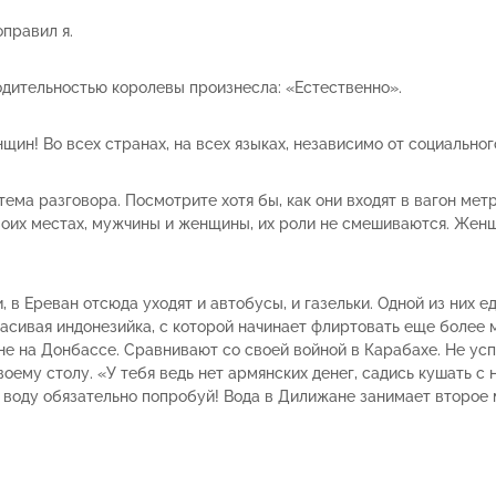
оправил я.
одительностью королевы произнесла: «Естественно».
щин! Во всех странах, на всех языках, независимо от социальног
ема разговора. Посмотрите хотя бы, как они входят в вагон метр
воих местах, мужчины и женщины, их роли не смешиваются. Женщ
 в Ереван отсюда уходят и автобусы, и газельки. Одной из них е
расивая индонезийка, с которой начинает флиртовать еще более м
е на Донбассе. Сравнивают со своей войной в Карабахе. Не успе
воему столу. «У тебя ведь нет армянских денег, садись кушать с
 воду обязательно попробуй! Вода в Дилижане занимает второе 