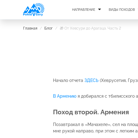
НАПРАВЛЕНИЕ
ВИДЫ ПОХОДОВ
Главная
/
Блог
/
🎁 От Хевсури до Арагаца. Часть 2
Начало отчета
ЗДЕСЬ
(Хеврусетия, Груз
В Армению
я добирался с тбилисского 
Поход второй. Армения
Позавтракал в «Мачахеле», сел на пло
мне рукой направо, при этом с легким 