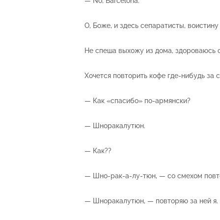
— No, Barcelona.
О, Боже, и здесь сепаратисты, воистину
Не спеша выхожу из дома, здороваюсь с
Хочется повторить кофе где-нибудь за 
— Как «спасибо» по-армянски?
— Шноракалутюн.
— Как??
— Шно-рак-а-лу-тюн, — со смехом повт
— Шноракалутюн, — повторяю за ней я.