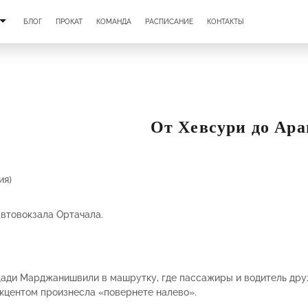
БЛОГ
ПРОКАТ
КОМАНДА
РАСПИСАНИЕ
КОНТАКТЫ
От Хевсури до Ара
ия)
автовокзала Ортачала.
щади Марджанишвили в машрутку, где пассажиры и водитель друж
акцентом произнесла «повернете налево».