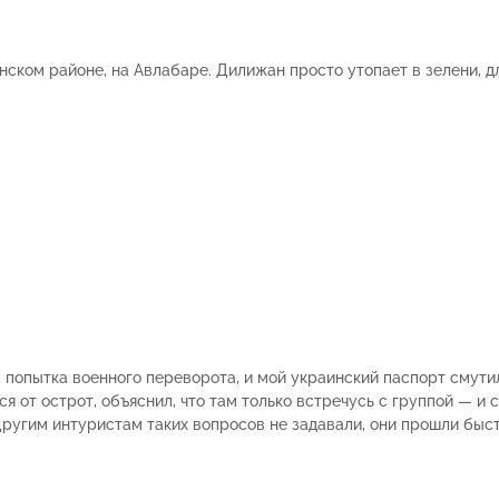
нском районе, на Авлабаре. Дилижан просто утопает в зелени, д
 попытка военного переворота, и мой украинский паспорт смути
от острот, объяснил, что там только встречусь с группой — и 
 Другим интуристам таких вопросов не задавали, они прошли быс