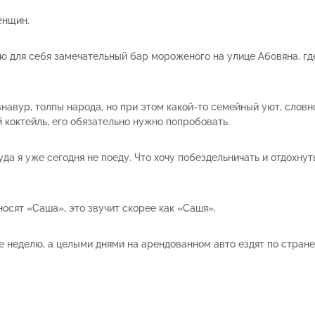
енщин.
ю для себя замечательный бар мороженого на улице Абовяна, гд
знавур, толпы народа, но при этом какой-то семейный уют, слов
 коктейль, его обязательно нужно попробовать.
а я уже сегодня не поеду. Что хочу побездельничать и отдохнуть
носят «Саша», это звучит скорее как «Сашя».
же неделю, а целыми днями на арендованном авто ездят по стране