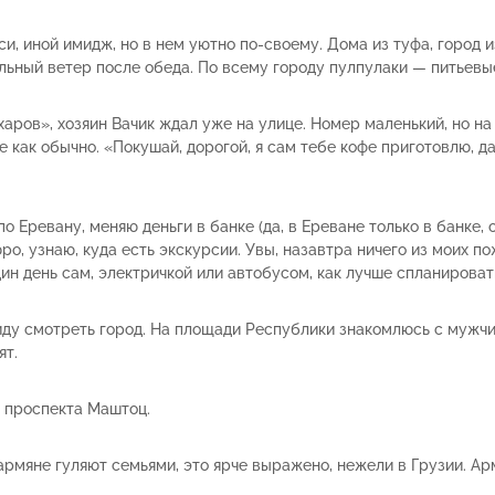
иси, иной имидж, но в нем уютно по-своему. Дома из туфа, город
ильный ветер после обеда. По всему городу пулпулаки — питьевые
ров», хозяин Вачик ждал уже на улице. Номер маленький, но на од
как обычно. «Покушай, дорогой, я сам тебе кофе приготовлю, да
о Еревану, меняю деньги в банке (да, в Ереване только в банке,
юро, узнаю, куда есть экскурсии. Увы, назавтра ничего из моих 
дин день сам, электричкой или автобусом, как лучше спланироват
иду смотреть город. На площади Республики знакомлюсь с мужчин
ят.
и проспекта Маштоц.
армяне гуляют семьями, это ярче выражено, нежели в Грузии. А