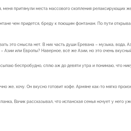
ия, меня притянули места массового скопления релаксирующих ж
тане чем придется, бреду к поющим фонтанам. По пути открыва
ть это смысла нет. В них часть души Еревана – музыка, вода, А
– Азии или Европы? Наверное, всё же Азии, но это очень вкусный
ыпаю беспробудно, сплю аж до девяти утра и понимаю, что никуд
чно же, хочу. Он вкусно готовит кофе. Армяне как-то мягко произ
панка, Вачик рассказывал, что испанская семья ночует у него у