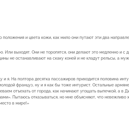
о положения и цвета кожи, как мило они путают эти два направле
о. Или выходят. Они не торопятся, они делают это медленно и с 
ины не останавливают на скаку коней и не кладут рельсы, а му
ду и я. На полтора десятка пассажиров приходится половина инту
олодой француз, ну и я как бы тоже интурист. Остальные армяне
ваем отъехать от города, как начинают угощать выпечкой, а в Д
 нами». Пытаюсь отказываться, но мне объясняют, что невежливо 
место в мире!»