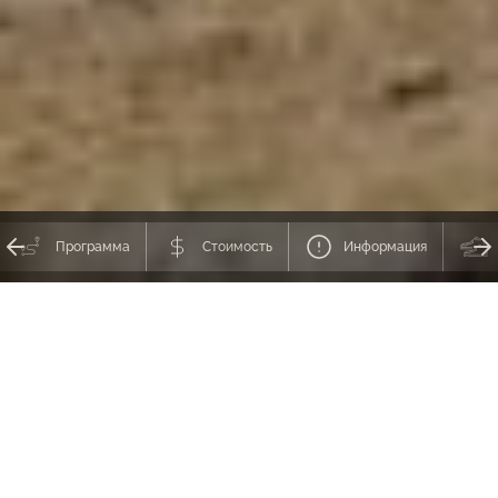
Программа
Стоимость
Информация
Этот маршрут считается одним из красивейших в Непале, но имеет
важное преимущество по сравнению с другими: почти нет туристов.
Трек открыл свои двери широкой публике лишь пару лет назад, но и
сейчас его могут пройти только организованные группы. Поэтому
живописные тропы сохранили свой первозданный вид, люди живут
по древним обычаям, а на перевалах даже не пахнет очередью. Из
средств передвижения — мулы и яки, из развлечений — состязания в