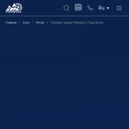
Ru
Главная
/
Азия
/
Непал
/
Треккинг вокруг Манаслу | Гора Духов