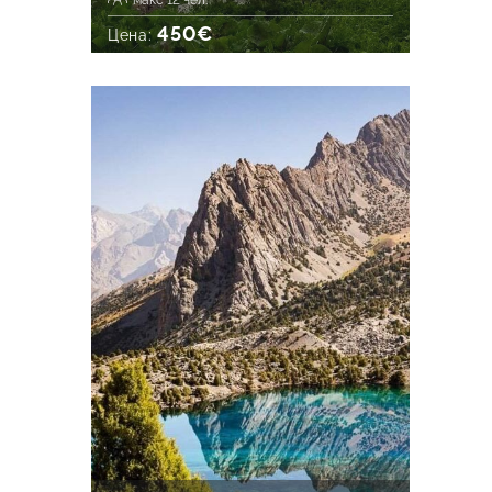
макс 12 чел.
450€
Цена: