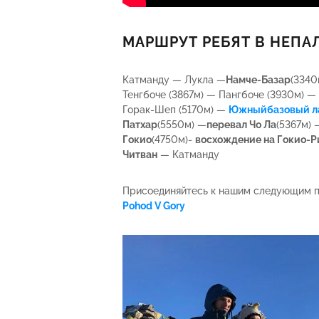
МАРШРУТ РЕБЯТ В НЕПА
Катманду — Лукла —
Намче-Базар
(3340
Тенгбоче (3867м) — Пангбоче (3930м) 
Горак-Шеп (5170м) —
Южныйбазовый л
Патхар
(5550м) —
перевал Чо Ла
(5367м) 
Гокио
(4750м)-
восхождение на Гокио-Р
Читван
— Катманду
Присоединяйтесь к нашим следующим по
Pohod V Gory