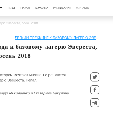
БЛОГ
ПРОКАТ
КОМАНДА
РАСПИСАНИЕ
КОНТАКТЫ
герю Эвереста, осень 2018
ЛЕГКИЙ ТРЕККИНГ К БАЗОВОМУ ЛАГЕРЮ ЭВЕРЕСТА
ода к базовому лагерю Эвереста,
осень 2018
 котором мечтают многие, но решаются
ерю Эвереста, Непал.
андр Миколаенко и Екатерина Бакулина.