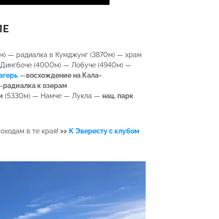
ЛЕ
м) — радиалка в Кумджунг (3870м) — храм
— Дингбоче (4000м) — Лобуче (4940м) —
агерь
—
восхождение на Кала-
—
радиалка к озерам
и
(5330м) — Намче — Лукла —
нац. парк
ходам в те края!
>>
К Эвересту с клубом