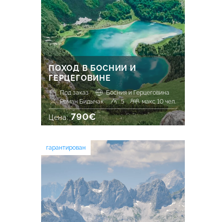
ПОХОД В БОСНИИ И
ГЕРЦЕГОВИНЕ
Под заказ
Босния и Герцеговина
Роман Бидычак
5
макс 10 чел.
790€
Цена:
гарантирован