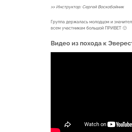
>> Инструктор: Сергей Воскобойник
Группа держалась молодцом и значител
всем участникам большой ПРИВЕТ 🙂
Видео из похода к Эверес