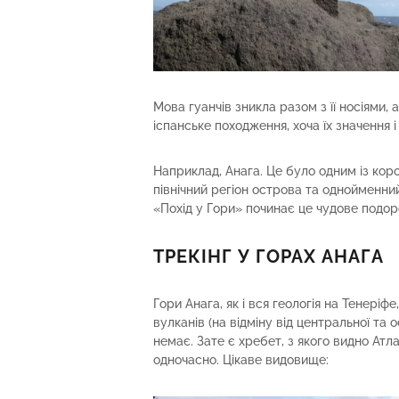
Мова гуанчів зникла разом з її носіями,
іспанське походження, хоча їх значення 
Наприклад, Анага. Це було одним із корол
північний регіон острова та однойменни
«Похід у Гори» починає це чудове подор
ТРЕКІНГ У ГОРАХ АНАГА
Гори Анага, як і вся геологія на Тенері
вулканів (на відміну від центральної та 
немає. Зате є хребет, з якого видно Атл
одночасно. Цікаве видовище: