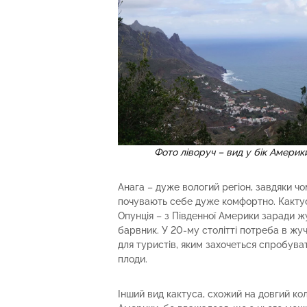
Фото ліворуч – вид у бік Америк
Анага – дуже вологий регіон, завдяки чо
почувають себе дуже комфортно. Кактус
Опунція – з Південної Америки заради ж
барвник. У 20-му столітті потреба в жуч
для туристів, яким захочеться спробувати
плоди.
Інший вид кактуса, схожий на довгий ко