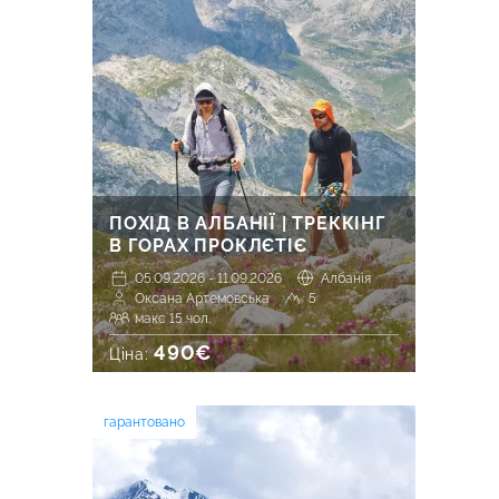
ПОХІД В АЛБАНІЇ | ТРЕККІНГ
В ГОРАХ ПРОКЛЄТІЄ
05.09.2026 - 11.09.2026
Албанія
Оксана Артемовська
5
макс 15 чол.
490€
Ціна:
гарантовано