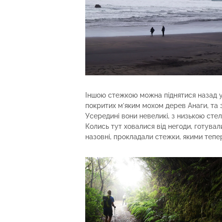
Іншою стежкою можна піднятися назад у г
покритих м’яким мохом дерев Анаги, та 
Усередині вони невеликі, з низькою стел
Колись тут ховалися від негоди, готували 
назовні, прокладали стежки, якими тепе