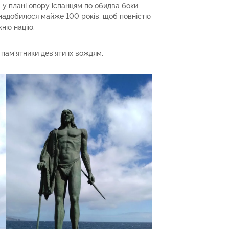
 у плані опору іспанцям по обидва боки
знадобилося майже 100 років, щоб повністю
жню націю.
пам’ятники дев’яти їх вождям.