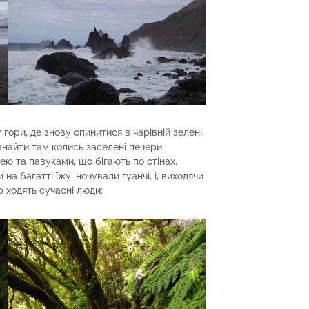
ори, де знову опинитися в чарівній зелені,
знайти там колись заселені печери.
ею та павуками, що бігають по стінах.
на багатті їжу, ночували гуанчі, і, виходячи
р ходять сучасні люди: