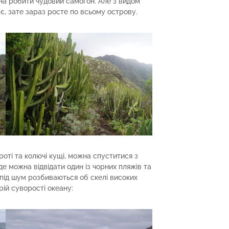
на робити чудовий самогон. Але з видом
ає, зате зараз росте по всьому острову.
оті та колючі кущі, можна спуститися з
 можна відвідати один із чорних пляжів та
 під шум розбиваються об скелі високих
рій суворості океану: