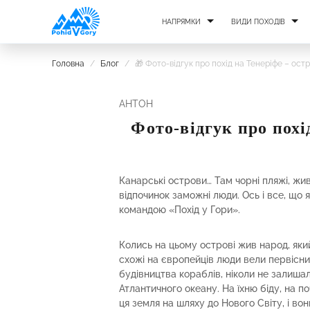
НАПРЯМКИ
ВИДИ ПОХОДІВ
Головна
/
Блог
/
🎁 Фото-відгук про похід на Тенеріфе – остр
АНТОН
Фото-відгук про похі
Канарські острови… Там чорні пляжі, жи
відпочинок заможні люди. Ось і все, що я
командою «Похід у Гори».
Колись на цьому острові жив народ, яки
схожі на європейців люди вели первісни
будівництва кораблів, ніколи не залиша
Атлантичного океану. На їхню біду, на п
ця земля на шляху до Нового Світу, і вон