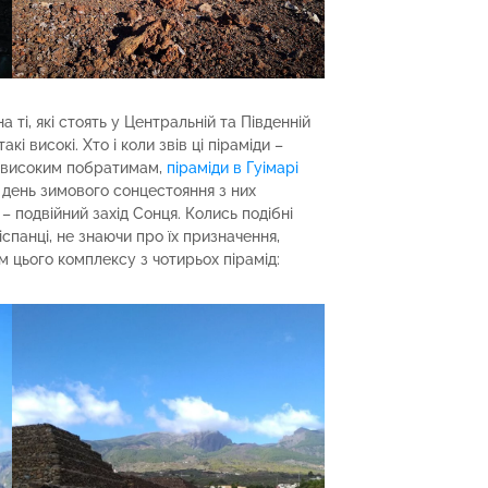
на ті, які стоять у Центральній та Південній
такі високі. Хто і коли звів ці піраміди –
о високим побратимам,
піраміди в Гуімарі
в день зимового сонцестояння з них
– подвійний захід Сонця. Колись подібні
іспанці, не знаючи про їх призначення,
м цього комплексу з чотирьох пірамід: