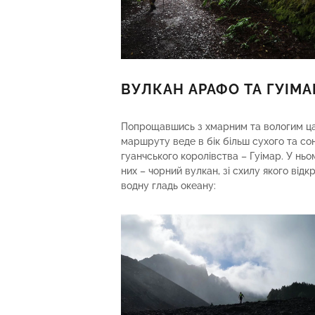
ВУЛКАН АРАФО ТА ГУІМА
Попрощавшись з хмарним та вологим цар
маршруту веде в бік більш сухого та сон
гуанчського королівства – Гуімар. У ньо
них – чорний вулкан, зі схилу якого ві
водну гладь океану: