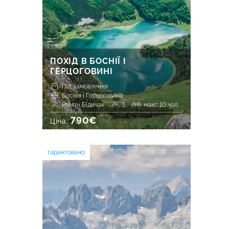
ПОХІД В БОСНІЇ І
ГЕРЦОГОВИНІ
Під замовлення
Боснія і Герцоговина
Роман Бідичак
5
макс 10 чол.
790€
Ціна:
гарантовано