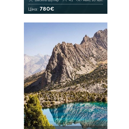
Василь Шуляр
4.1
макс 10 чол.
780€
Ціна: