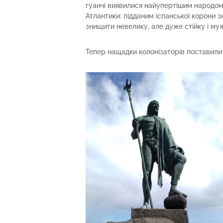
гуанчі виявилися найупертішим народом
Атлантики: підданим іспанської корони 
знищити невелику, але дуже стійку і му
Тепер нащадки колонізаторів поставили 