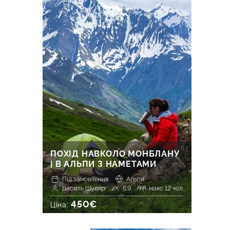
ПОХІД НАВКОЛО МОНБЛАНУ
| В АЛЬПИ З НАМЕТАМИ
Під замовлення
Альпи
Василь Шуляр
6.9
макс 12 чол.
450€
Ціна: