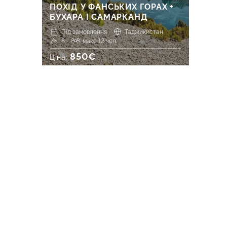
ПОХІД У ФАНСЬКИХ ГОРАХ +
БУХАРА І САМАРКАНД
Під замовлення
Таджикистан
8
макс 12 чол.
850€
Ціна: