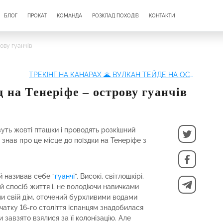
БЛОГ
ПРОКАТ
КОМАНДА
РОЗКЛАД ПОХОДІВ
КОНТАКТИ
ову гуанчів
ТРЕКІНГ НА КАНАРАХ 🌋 ВУЛКАН ТЕЙДЕ НА ОСТРОВІ ТЕНЕРІФЕ
д на Тенеріфе – острову гуанчів
вуть жовті пташки і проводять розкішний
 знав про це місце до поїздки на Тенеріфе з
й називав себе “
гуанчі
“. Високі, світлошкірі,
й спосіб життя і, не володіючи навичками
ли свій дім, оточений бурхливими водами
очатку 16-го століття іспанцям знадобилася
и завзято взялися за її колонізацію. Але