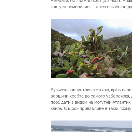
Америки, бо вважалося, що з нього мож
кактуса помилилися – алкоголь він не д
Вузькою звивистою стежкою, крізь папор
вершини хребта до самого узбережжя, де
пообідати з видом на могутній Атлантик
хвиль. Є щось привабливе в такій похму