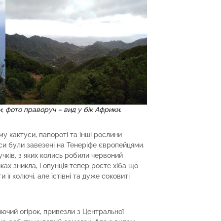
и, фото праворуч – вид у бік Африки.
му кактуси, папороті та інші рослини
и були завезені на Тенеріфе європейцями.
учків, з яких колись робили червоний
ках зникла, і опунція тепер росте хіба що
 її колючі, але їстівні та дуже соковиті
лючий огірок, привезли з Центральної