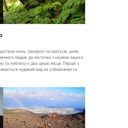
Р
ством моху, папороті та кактусів, шлях
ячного півдня, до містечка з назвою іншого
му та поблизу є два цікаві місця. Перше з
дкривається чудовий вид на узбережжя та