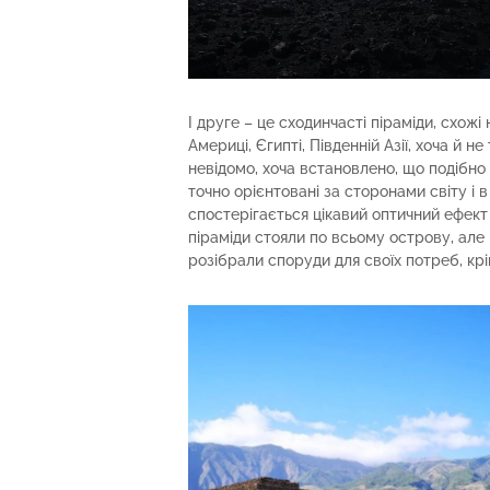
І друге – це сходинчасті піраміди, схожі 
Америці, Єгипті, Південній Азії, хоча й не 
невідомо, хоча встановлено, що подібн
точно орієнтовані за сторонами світу і 
спостерігається цікавий оптичний ефект 
піраміди стояли по всьому острову, але 
розібрали споруди для своїх потреб, крі