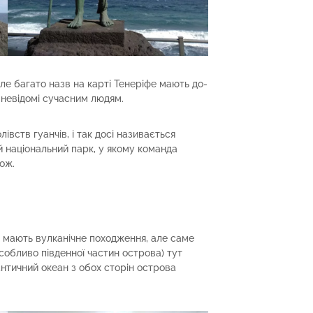
 але багато назв на карті Тенеріфе мають до-
і невідомі сучасним людям.
івств гуанчів, і так досі називається
й національний парк, у якому команда
ож.
фе, мають вулканічне походження, але саме
особливо південної частин острова) тут
античний океан з обох сторін острова