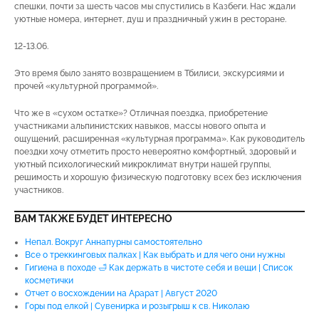
спешки, почти за шесть часов мы спустились в Казбеги. Нас ждали
уютные номера, интернет, душ и праздничный ужин в ресторане.
12-13.06.
Это время было занято возвращением в Тбилиси, экскурсиями и
прочей «культурной программой».
Что же в «сухом остатке»? Отличная поездка, приобретение
участниками альпинистских навыков, массы нового опыта и
ощущений, расширенная «культурная программа». Как руководитель
поездки хочу отметить просто невероятно комфортный, здоровый и
уютный психологический микроклимат внутри нашей группы,
решимость и хорошую физическую подготовку всех без исключения
участников.
ВАМ ТАКЖЕ БУДЕТ ИНТЕРЕСНО
Непал. Вокруг Аннапурны самостоятельно
Все о треккинговых палках | Как выбрать и для чего они нужны
Гигиена в походе 🛁 Как держать в чистоте себя и вещи | Список
косметички
Отчет о восхождении на Арарат | Август 2020
Горы под елкой | Сувенирка и розыгрыш к св. Николаю