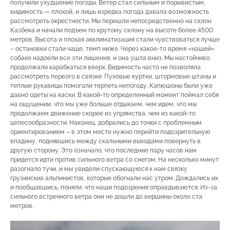
получили ухудшение погоды. Ветер стал сильным и порывистым,
видимость — плохой, и лишь изредка погода давала возможность
рассмотреть окрестности. Мы перешли непосредственно на склон
Казбека и начали подъем по крутому склону на высоте более 4500
метров. Высота и плохая акклиматизация стали чувствоваться лучше
– остановки стали чаще, темп ниже. Через какое-то время «нашей»
собаке надоели все эти лишения, и она ушла вниз. Мы настойчиво
продолжали карабкаться вверх. Видимость часто не позволяла
рассмотреть первого в связке. Пуховые куртки, штормовые штаны и
теплые рукавицы помогали терпеть непогоду. Капюшоны были уже
давно одеты на каски. В какой-то определенный момент поймал себя
на ощущении, что мы уже больше отдыхаем, чем идем, что мы
продолжаем движение скорее из упрямства, чем из какой-то
целесообразности. Наконец, добрались до точки с проблемным
ориентированием – в этом месте нужно перейти подозрительную
впадину, поднявшись между скальными выходами повернуть в
другую сторону. Это означало, что последние пару часов нам
придется идти против сильного ветра со снегом. На несколько минут
разогнало тучи, и мы увидели спускающуюся к нам связку
грузинских альпинистов, которые обогнали нас утром. Дождались их
и пообщавшись, поняли, что наши подозрения оправдываются. Из-за
сильного встречного ветра они не дошли до вершины около ста
метров.