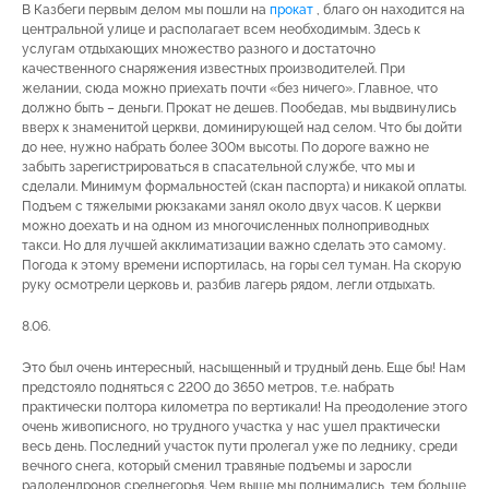
В Казбеги первым делом мы пошли на
прокат
, благо он находится на
центральной улице и располагает всем необходимым. Здесь к
услугам отдыхающих множество разного и достаточно
качественного снаряжения известных производителей. При
желании, сюда можно приехать почти «без ничего». Главное, что
должно быть – деньги. Прокат не дешев. Пообедав, мы выдвинулись
вверх к знаменитой церкви, доминирующей над селом. Что бы дойти
до нее, нужно набрать более 300м высоты. По дороге важно не
забыть зарегистрироваться в спасательной службе, что мы и
сделали. Минимум формальностей (скан паспорта) и никакой оплаты.
Подъем с тяжелыми рюкзаками занял около двух часов. К церкви
можно доехать и на одном из многочисленных полноприводных
такси. Но для лучшей акклиматизации важно сделать это самому.
Погода к этому времени испортилась, на горы сел туман. На скорую
руку осмотрели церковь и, разбив лагерь рядом, легли отдыхать.
8.06.
Это был очень интересный, насыщенный и трудный день. Еще бы! Нам
предстояло подняться с 2200 до 3650 метров, т.е. набрать
практически полтора километра по вертикали! На преодоление этого
очень живописного, но трудного участка у нас ушел практически
весь день. Последний участок пути пролегал уже по леднику, среди
вечного снега, который сменил травяные подъемы и заросли
радодендронов среднегорья. Чем выше мы поднимались, тем больше