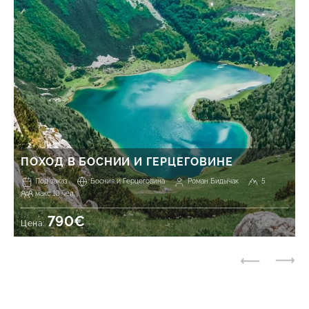
ПОХОД В БОСНИИ И ГЕРЦЕГОВИНЕ
Под заказ
Босния и Герцеговина
Роман Бидычак
5
макс 10 чел.
790€
Цена: