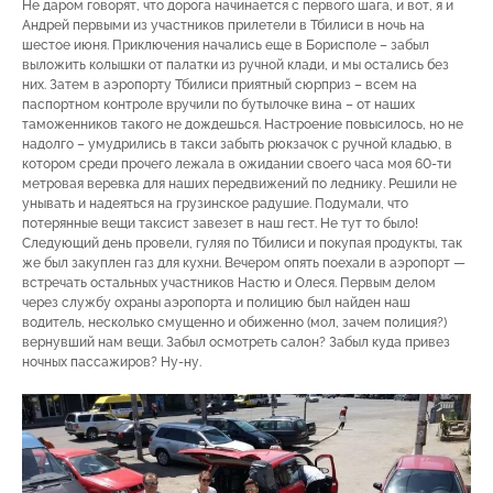
Не даром говорят, что дорога начинается с первого шага, и вот, я и
Андрей первыми из участников прилетели в Тбилиси в ночь на
шестое июня. Приключения начались еще в Борисполе – забыл
выложить колышки от палатки из ручной клади, и мы остались без
них. Затем в аэропорту Тбилиси приятный сюрприз – всем на
паспортном контроле вручили по бутылочке вина – от наших
таможенников такого не дождешься. Настроение повысилось, но не
надолго – умудрились в такси забыть рюкзачок с ручной кладью, в
котором среди прочего лежала в ожидании своего часа моя 60-ти
метровая веревка для наших передвижений по леднику. Решили не
унывать и надеяться на грузинское радушие. Подумали, что
потерянные вещи таксист завезет в наш гест. Не тут то было!
Следующий день провели, гуляя по Тбилиси и покупая продукты, так
же был закуплен газ для кухни. Вечером опять поехали в аэропорт —
встречать остальных участников Настю и Олеся. Первым делом
через службу охраны аэропорта и полицию был найден наш
водитель, несколько смущенно и обиженно (мол, зачем полиция?)
вернувший нам вещи. Забыл осмотреть салон? Забыл куда привез
ночных пассажиров? Ну-ну.