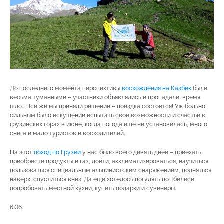
До последнего момента перспективы
восхождения на Казбек
были
весьма туманными – участники объявлялись и пропадали, время
шло… Все же мы приняли решение – поездка состоится! Уж больно
сильным было искушение испытать свои возможности и счастье в
грузинских горах в июне, когда погода еще не установилась, много
снега и мало туристов и восходителей.
На этот
поход по Грузии
у нас было всего девять дней – приехать,
приобрести продукты и газ, дойти, акклиматизироваться, научиться
пользоваться специальным альпинистским снаряжением, подняться
наверх, спуститься вниз. Да еще хотелось погулять по Тбилиси,
попробовать местной кухни, купить подарки и сувениры.
6.06.