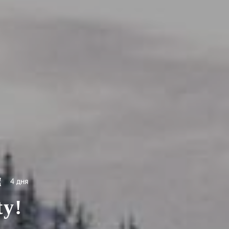
4 дня
ty!