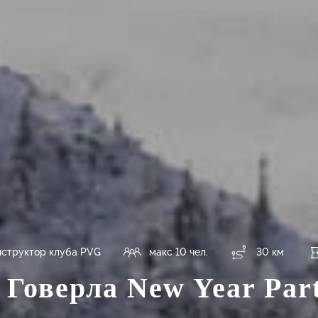
структор клуба PVG
макс 10 чел.
30 км
 Говерла New Year Par