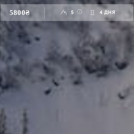
5800₴
5
4 ДНЯ