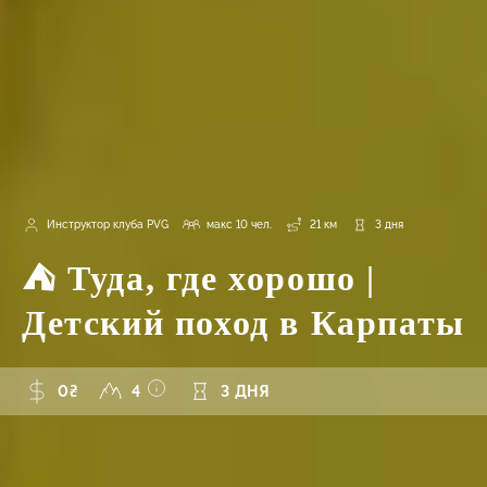
Инструктор клуба PVG
макс 10 чел.
21 км
3 дня
⛺ Туда, где хорошо |
Детский поход в Карпаты
0₴
4
3 ДНЯ