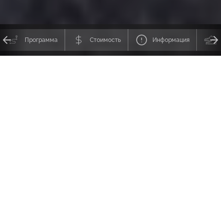
Программа
Стоимость
Информация
Привет. Наш клуб водит туристов в горы всего мира с 2011 года. Мы
из Ивано-Франковска, карпатские гиды с множеством отзывов и
отчетов. Вы в надежных руках.
Мы с вами отправимся
в поход с палатками
, костром, настоящими
восхождениями на вершины и массой впечатлений. Там вы и ваши
дети окажетесь в тишине и покое среди природы. Вы не сможете
постоянно мониторить новости, потому что вокруг так много
интересного и красивого! Да и интернет так себе :)) Поход — лучший
способ переключиться на позитив, провести время вместе, найти
классную компанию и перезагрузить мозг.
Поход рассчитан на семьи с детьми, которые были вынуждены
покинуть свой дом из-за полномасштабного вторжения россии в
Украину. На этой странице вы найдете информацию о том, что вас