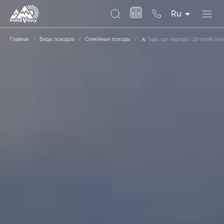
Ru
Главная
/
Виды походов
/
Семейные походы
/
⛺ Туда, где хорошо | Детский пох