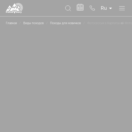
Ru
Главная
/
Виды походов
/
Походы для новичков
/
Фотосессия в Карпатах 📸 Фот