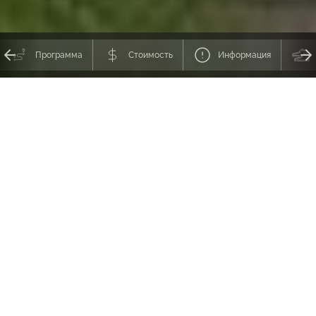
Программа
Стоимость
Информация
Гавайи — не просто архипелаг среди бурных волн океана.
Это —
мечта
каждого, кто стремится к красоте, ищет необычное. На
Гавайях идет вечная борьба двух стихий — Огня и Воды, в которой
рождается жизнь, непохожая ни на что в мире. Здесь есть
действующие вулканы, лавовые поля и озера, коралловые атоллы и
разноцветные каньоны…
С нами Вы встретите закат на Мауна Кеа, заночуете в каньоне
Ваймеа глубиной 900 м, вдоволь искупаетесь на диких коралловых
пляжах с песком всех возможных цветов и оттенков. Вас ждет
хайкинг в самых красивых национальных парках, экскурсия к
нашумевшему вулкану Килауэа, грандиозные водопады, джунгли и
бамбуковые рощи… Но это далеко не все!. Присоединяйтесь к
самому яркому приключению в жизни — мечты должны сбываться ;).