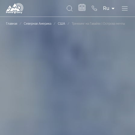
Ru
Главная
/
Северная Америка
/
США
/
Треккинг на Гавайях | Острова мечты