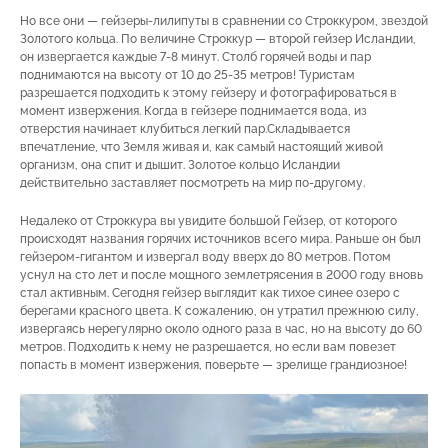
Но все они — гейзеры-лилипуты в сравнении со Строккуром, звездой
Золотого кольца. По величине Строккур — второй гейзер Исландии,
он извергается каждые 7-8 минут. Столб горячей воды и пар
поднимаются на высоту от 10 до 25-35 метров! Туристам
разрешается подходить к этому гейзеру и фотографироваться в
момент извержения. Когда в гейзере поднимается вода, из
отверстия начинает клубиться легкий пар.Складывается
впечатление, что Земля живая и, как самый настоящий живой
организм, она спит и дышит. Золотое кольцо Исландии
действительно заставляет посмотреть на мир по-другому.
Недалеко от Строккура вы увидите большой Гейзер, от которого
происходят названия горячих источников всего мира. Раньше он был
гейзером-гигантом и извергал воду вверх до 80 метров. Потом
уснул на сто лет и после мощного землетрясения в 2000 году вновь
стал активным. Сегодня гейзер выглядит как тихое синее озеро с
берегами красного цвета. К сожалению, он утратил прежнюю силу,
извергаясь нерегулярно около одного раза в час, но на высоту до 60
метров. Подходить к нему не разрешается, но если вам повезет
попасть в момент извержения, поверьте — зрелище грандиозное!