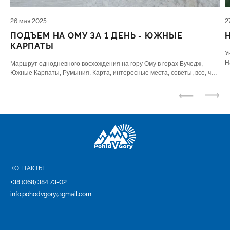
26 мая 2025
2
ПОДЪЕМ НА ОМУ ЗА 1 ДЕНЬ - ЮЖНЫЕ
КАРПАТЫ
У
Н
Маршрут однодневного восхождения на гору Ому в горах Бучедж,
ю
Южные Карпаты, Румыния. Карта, интересные места, советы, все, что
нужно знать.
КОНТАКТЫ
+38 (068) 384 73-02
info.pohodvgory@gmail.com