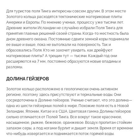
Для туристов поля Тинга интересны совсем другим. В этом месте
Золотого кольца расходятся тектонические материковые плиты
Америки и Европы. По мнению ученых, процессу уже тысячи лет.
Древние жители Исландии не случайно избрали Поля Тинга для
принятия главных решений своей страны. Когда-то местность была
дном древнего океана. Постоянные сдвиги земной коры поднимали
ее выше и выше, пока не вытолкали на поверхность. Так и
образовались Поля. Кто не захочет увидеть, как дрейфуют
материковые плиты? А трещин тут — тысячи. Каждый год они
расширяются на 7 мм, постоянно образуются новые впадины и
разломы.
ДОЛИНА ГЕЙЗЕРОВ
Золотое кольцо расположено в геологически очень активном
регионе, поэтому здесь присутствуют и термальные воды. Они
сосредоточены в Долине гейзеров. Ученые считают, что это долина—
одна из шести гейзерных полей в мире. Похожие поля есть в Новой
Зеландии, Японии, Китае и в США. Цветовая гамма Долины гейзеров
сильно отличается от Полей Тинга. Все вокруг такое красочное,
насыщенное, рыжее, бежевое, оранжевое. Воздух пропитан стойким
запахом серы, а под ногами бурлит и дышит земля. Время от времени
что-нибудь извергается и поднимается поток горячей воды.