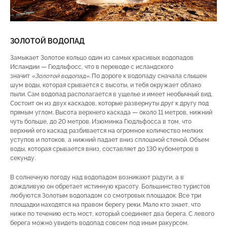
ЗОЛОТОЙ ВОДОПАД
Замыкает Золотое кольцо один из самых красивых водопадов
Исландии — Гюдльфосс, что в переводе с исландского
значит
«Золотой водопад»
. По дороге к водопаду сначала слышен
шум воды, которая срывается с высоты, и тебя окружает облако
пыли. Сам водопад располагается в ущелье и имеет необычный вид.
Состоит он из двух каскадов, которые развернуты друг к другу под
прямым углом. Высота верхнего каскада — около 11 метров, нижний
чуть больше, до 20 метров. Изюминка Гюдльфосса в том, что
верхний его каскад разбивается на огромное количество мелких
уступов и потоков, а нижний падает вниз сплошной стеной. Объем
воды, которая срывается вниз, составляет до 130 кубометров в
секунду.
В солнечную погоду над водопадом возникают радуги, а в
дождливую он обретает истинную красоту. Большинство туристов
любуются Золотым водопадом со смотровых площадок. Все три
площадки находятся на правом берегу реки. Мало кто знает, что
ниже по течению есть мост, который соединяет два берега. С левого
берега можно увидеть водопад совсем под иным ракурсом.