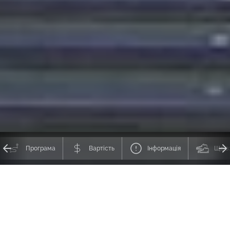
Програма
Вартість
Інформація
Що в
🇹🇼 Трекінг на острові Тайвань -
Нефритова гора