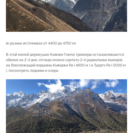
(в разных источниках от 4400 до 4750 м)
В этой милой деревушке Кьянжи Гомпа треккеры останавливаются
обычно на 2-3 дня, отсюда можно сделать 2-4 радиальных выходов
на близлежащий вершины Кьянджи Ри ( 4600 м ) и Тцерго Ри ( 5000 м
), посмотреть ледники и озера.