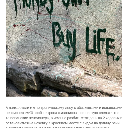
А дальше шли мы по тропическому лесу с обезьянками и испанскими
пенсионерами))) вообще тропа живописна, но советую сделать, как
те испанские пенсионеры, а именно разбить этот день на 2 ходовых и
остановиться на ночевку в красивом месте с видом на долину реки