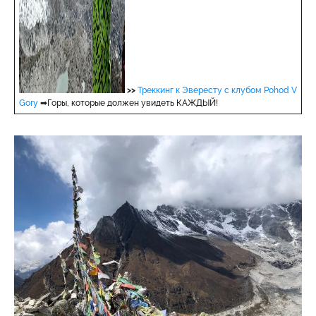
>>
Треккинг к Эвересту с клубом Pohod V
Gory
➡Горы, которые должен увидеть КАЖДЫЙ!