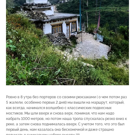
Ровно в 8 утра без портеров со своими рюкзаками ( о чем потом раз
5 жалели, особенно первых 2 дня)) мы вышли на маршрут, который,
как всегда, начинался волшебно с классических подвесных
мостиков. Мы шли вверх и снова верх, понимая, что нам надо
набрать 1000 метров, но потом наша тропа спускалась резко вниз к
реке, а затем снова поднималась вверх. С учетом того, что это был
первый день, нам казалась она бесконечной и даже страшно