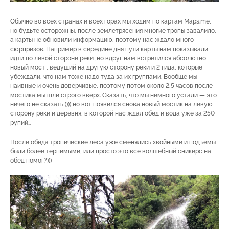
Обычно во всех странах и всех горах мы ходим по картам Mаps.mе,
но будьте осторожны, после землетрясения многие тропы завалило,
а карты не обновили информацию, поэтому нас ждало много
сюрпризов. Например в середине дня пути карты нам показывали
идти по левой стороне реки ,но вдруг нам встретился абсолютно
новый мост , ведущий на другую сторону реки и 2 гида, которые
убеждали, что нам тоже надо туда за их группами. Вообще мы
наивные и очень доверчивые, поэтому потом около 2,5 часов после
мостика мы шли строго вверх. Сказать, что мы немного устали — это
ничего не сказать )))) но вот появился снова новый мостик на левую
сторону реки и деревня, в которой нас ждал обед и вода уже за 250
рупий…
После обеда тропические леса уже сменялись хвойными и подъемы
были более терпимыми, или просто это все волшебный сникерс на
обед помог?)))