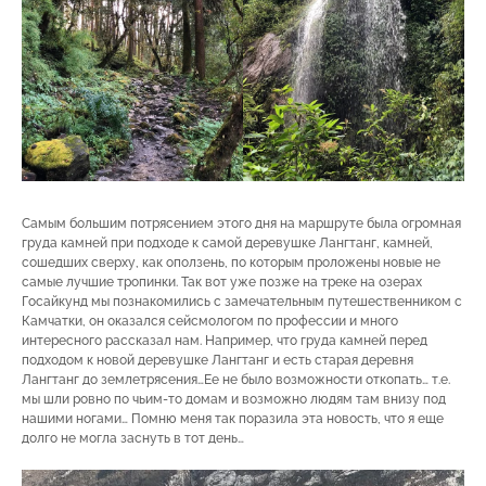
Самым большим потрясением этого дня на маршруте была огромная
груда камней при подходе к самой деревушке Лангтанг, камней,
сошедших сверху, как оползень, по которым проложены новые не
самые лучшие тропинки. Так вот уже позже на треке на озерах
Госайкунд мы познакомились с замечательным путешественником с
Камчатки, он оказался сейсмологом по профессии и много
интересного рассказал нам. Например, что груда камней перед
подходом к новой деревушке Лангтанг и есть старая деревня
Лангтанг до землетрясения…Ее не было возможности откопать… т.е.
мы шли ровно по чьим-то домам и возможно людям там внизу под
нашими ногами… Помню меня так поразила эта новость, что я еще
долго не могла заснуть в тот день…