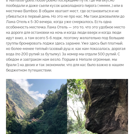
в Namaste guest house ровно посередине пути, где мы вкусно
пообедали и даже сьели кусок шоколадного пирога ( мммм…) или в
местечке Bamboo. В общем хватает мест, где остановиться и не
убиваться в первый день. Но это не про нас. Мы таки доковыляли до
Лама Отель к 5-30 вечера, когда уже смеркалось. Есть одна
особенность местечка Лама Отель — это то, что это удобное место
на дороге для остановки на ночь и когда люди вверх и когда люди
идут вниз, а там всего 5-6 лодж, поэтому желательно под большие
группы бронировать лоджи здесь заранее. Уже здесь был платный,
но более-менее теплый газовый душ и, как нам показалась, дорогая
вода (по 200 рупий за бутылку). За номер мы отдали 500 рупий. С
обедом и завтраком нам везло. Порции в Непале огромные, мы
брали 1 на двоих и так экономили, что для нас было важно в нашем
бюджетном путешествии.