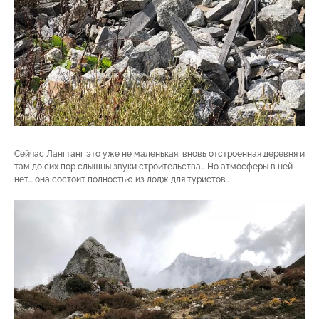
Сейчас Лангтанг это уже не маленькая, вновь отстроенная деревня и
там до сих пор слышны звуки строительства… Но атмосферы в ней
нет… она состоит полностью из лодж для туристов…