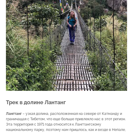
Трек в долине Лантанг
Лангтанг
– узкая долина, расположенная на севере от Катманду и
граничащая с Тибетом, что еще больше привлекло нас в этот регион.
Эта территория с 1971 года относится к Лангтангскому
национальному парку, поэтому нам пришлось, как и везде в Непале,