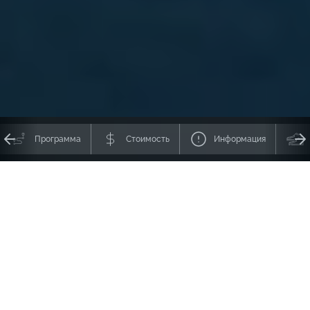
Программа
Стоимость
Информация
Такого еще не было!
Вы не найдете ничего подобного, тем более с
учётом цены. Отправляемся исследовать Чили — самую красивую и
разнообразную страну Южной Америки. Мы увидим ее ПОЛНОСТЬЮ,
от Атакамы до Огненной Земли, а на десерт исследуем
остров
Пасхи
. Длина нашего маршрута составит
10050 км
+ еще 7520 км на
о. Пасха 😅. Вулканы и джунгли, ледники и пингвины, океаны и
мегаполисы — вот что Вас ждет в этой экспедиции. Мы
встретим
Новый год под звездным небом Альтиплано
, проедем
Атакаму, прогуляемся в араукариевых лесах между вулканов,