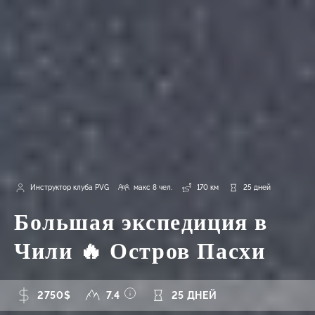
Инструктор клуба PVG
макс 8 чел.
170 км
25 дней
Большая экспедиция в
Чили 🔥 Остров Пасхи
2750$
7.4
25 ДНЕЙ