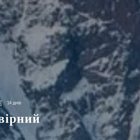
14 днів
овірний