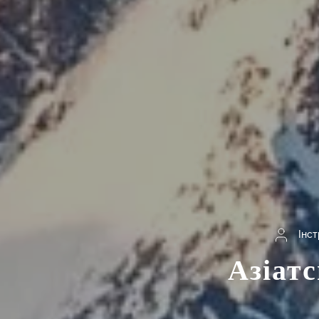
Інс
Азіатс