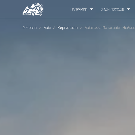
НАПРЯМКИ
ВИДИ ПОХОДІВ
Головна
/
Азія
/
Киргизстан
/
Азіатська Патагонія | Неймов