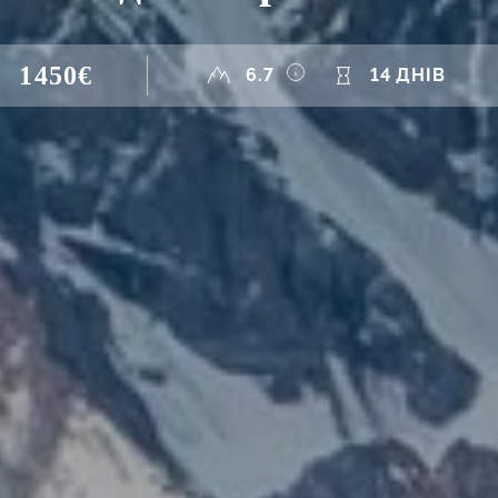
1450€
6.7
14 ДНІВ