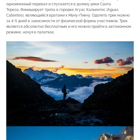
одноименный перевал и спускается в долину реки Санта
Тереза. Финиширует тропа в городке Агуас Кальентес (Aguas
Calientes), являющийся вратами к Мачу-Пикчу. Одолеть трек можно
за 4-5 дней в зависимости от физической формы участников. Трек
является абсолютно бесплатным и его можно пройти в автономном
режиме, ночуя в палатках.