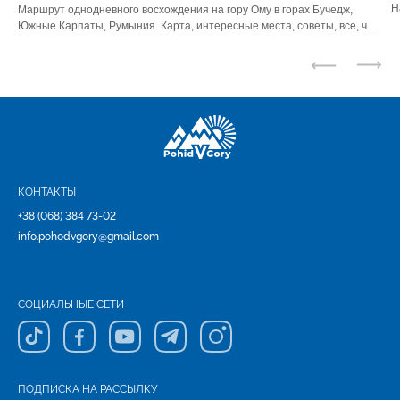
Н
Маршрут однодневного восхождения на гору Ому в горах Бучедж,
ю
Южные Карпаты, Румыния. Карта, интересные места, советы, все, что
нужно знать.
КОНТАКТЫ
+38 (068) 384 73-02
info.pohodvgory@gmail.com
СОЦИАЛЬНЫЕ СЕТИ
ПОДПИСКА НА РАССЫЛКУ