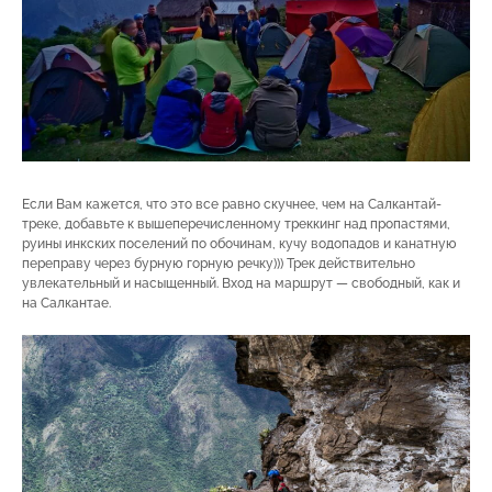
Если Вам кажется, что это все равно скучнее, чем на Салкантай-
треке, добавьте к вышеперечисленному треккинг над пропастями,
руины инкских поселений по обочинам, кучу водопадов и канатную
переправу через бурную горную речку))) Трек действительно
увлекательный и насыщенный. Вход на маршрут — свободный, как и
на Салкантае.