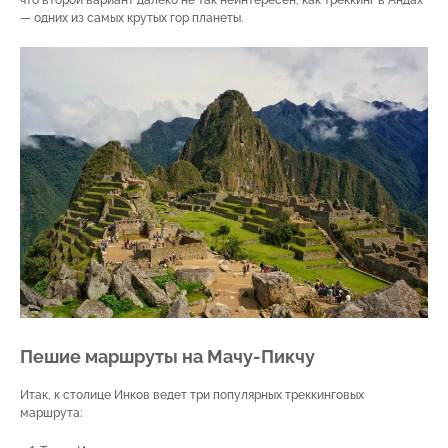
что второй вариант далеко не так неинтересен, как треккинг в Андах
— одних из самых крутых гор планеты.
Пешие маршруты на Мачу-Пикчу
Итак, к столице Инков ведет три популярных треккинговых
маршрута: