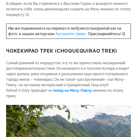
В общем, если Вы стремитесь к Высоким Горам и жаждете немного
испытать себя, очень рекомендуем сходить на Мачу именно по этому
маршруту 😉
Мы же поднимаемся на перевал и любуемся панорамой как на
фото, в нашем авторском
Аусангате-треке
. Присоединяйтесь! 😉
ЧОКЕКИРАО ТРЕК (CHOQUEQUIRAO TREK)
Самый длинный из маршрутов, и в то же время очень насыщенный
достопримечательностями. Он начинается в поселке Качора и ведет
через долину реки Апуримак к развалинам еще одного потерянного
города инков – Чокекирао. Он не такой «раскрученный», как Мачу-
Пикчу, но не менее интересный и грандиозный. Наш клуб
Pohod V Gory проводит
>>
поход на Мач
у-Пикчу
именно по этому
треку.