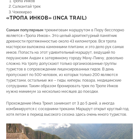
Тропа Инков
Салкантай трек
Чокекирао
«ТРОПА ИНКОВ» (INCA TRAIL)
Самым популярным
трекинговым маршрутом в Перу бесспорно
является «Тропа Инков». Это целый архитектурный памятник
древности протяженностью около 43 километров. Вся тропа
мастерски выложена каменными плитами, и это дело рук самых
инков. Попасть на этот удивительный маршрут, ведущий по
перуанским Андам к затерянному городу Мачу-Пикчу, довольно
сложно. На тропу допускают только организованные группы
туристов в сопровождении лицензированных гидов. В день
пропускают по 500 человек, из которых только 200 являются
туристами, остальные же – гиды, киперы, повара, медицинские
сотрудники. Таким образом бронировать трек по Тропе Инков
нужно минимум за несколько месяцев до поездки.
Прохождение Инка Треил занимает от 3 до 5 дней, а иногда
комбинируется с соседними треками. Маршрут открыт круглый год,
хотя летом в период высокого сезона здесь очень много туристов.