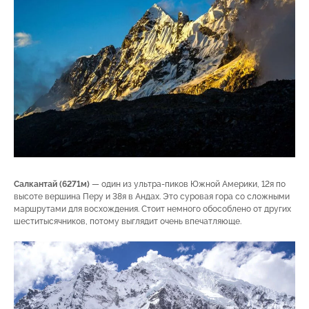
Салкантай (6271м)
— один из ультра-пиков Южной Америки, 12я по
высоте вершина Перу и 38я в Андах. Это суровая гора со сложными
маршрутами для восхождения. Стоит немного обособлено от других
шеститысячников, потому выглядит очень впечатляюще.