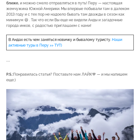
ближе,
и можно смело отправляться в путь! Перу — настоящая
жемчужина Южной Америки. Мы впервые побывали там в далеком
2013 году и с тех пор не надоело бывать там дважды в сезон как
минимум 😄 . Так что если Вы еще не видели Анды и загадочные
города инков, с радостью приглашаем с нами!
В Андах есть чем заняться новичку и бывалому туристу.
Наши
активные туры в Перу >> ТУТ)
***
P.S.:
Понравилась статья? Поставьте нам ЛАЙК💙 — и мы напишем
еще;)