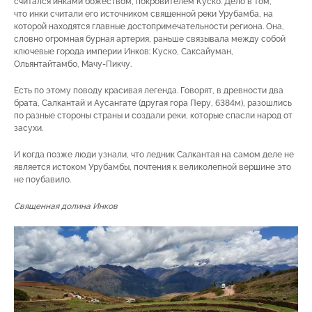
считался инками божеством, покровителем Куско. Дело в том,
что инки считали его источником священной реки Урубамба, на
которой находятся главные достопримечательности региона. Она,
словно огромная бурная артерия, раньше связывала между собой
ключевые города империи Инков: Куско, Саксайуман,
Ольянтайтамбо, Мачу-Пикчу.
Есть по этому поводу красивая легенда. Говорят, в древности два
брата, Салкантай и Аусангате (другая гора Перу, 6384м), разошлись
по разные стороны страны и создали реки, которые спасли народ от
засухи.
И когда позже люди узнали, что ледник Салкантая на самом деле не
является истоком Урубамбы, почтения к великолепной вершине это
не поубавило.
Священная долина Инков