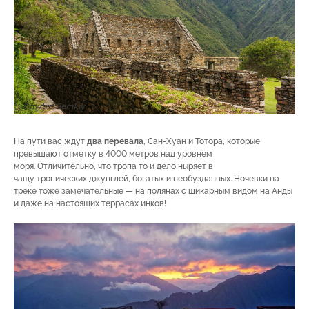
На пути вас ждут
два перевала
, Сан-Хуан и Тотора, которые
превышают отметку в 4000 метров над уровнем
моря. Отличительно, что тропа то и дело ныряет в
чащу тропических джунглей, богатых и необузданных. Ночевки на
треке тоже замечательные — на полянах с шикарным видом на Анды
и даже на настоящих террасах инков!