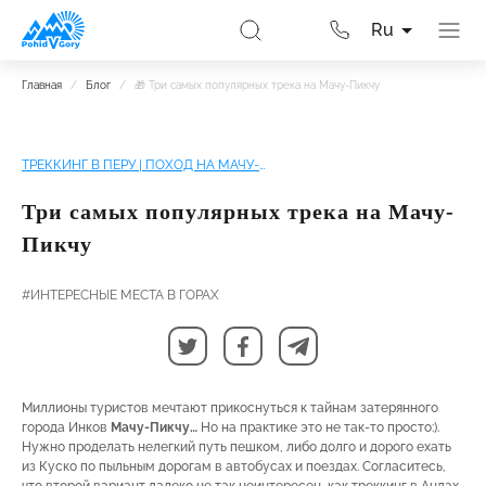
Ru
Главная
/
Блог
/
🎁 Три самых популярных трека на Мачу-Пикчу
ТРЕККИНГ В ПЕРУ | ПОХОД НА МАЧУ-ПИКЧУ
Три самых популярных трека на Мачу-
Пикчу
#ИНТЕРЕСНЫЕ МЕСТА В ГОРАХ
Миллионы туристов мечтают прикоснуться к тайнам затерянного
города Инков
Мачу-Пикчу…
Но на практике это не так-то просто:).
Нужно проделать нелегкий путь пешком, либо долго и дорого ехать
из Куско по пыльным дорогам в автобусах и поездах. Согласитесь,