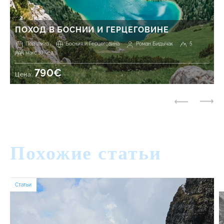
ПОХОД В БОСНИИ И ГЕРЦЕГОВИНЕ
Под заказ
Босния и Герцеговина
Роман Бидычак
5
макс 10 чел.
790€
Цена:
Похожие статьи
Статьи