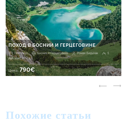
ПОХОД В БОСНИИ И ГЕРЦЕГОВИНЕ
Под заказ
Босния и Герцеговина
Роман Бидычак
5
макс 10 чел.
790€
Цена:
Похожие статьи