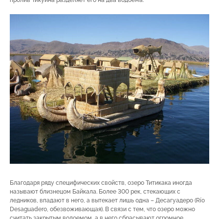
пролив Тикуина разделяет его на два водоема.
Благодаря ряду специфических свойств, озеро Титикака иногда
называют близнецом Байкала. Более 300 рек, стекающих с
ледников, впадают в него, а вытекает лишь одна – Десагуадеро (Río
Desaguadero, обезвоживающая). В связи с тем, что озеро можно
считать закрытым водоемом, а в него сбрасывают огромное