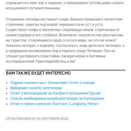
отражается в нем, как в зеркале, и приковывает взгляд даже самого
искушенного путешественника.
Старинные легенды окутывает озеро. Веками предания о гигантских
строениях, скрытых под водой, передаются из уст в уста.
Существуют мифы о несметных сокровищах инков, спрятанных от
конкистадоров в его глубинах. Возможно, многие из них рассчитаны
на туристов, стекающихся сюда со всего мира, но это не может
понизить интерес к водоему. Согласитесь, ведь дело не в легендах, а
в природном великолепии Анд и горного озера Титикака. Оно не
спешит раскрывать свои тайны, ожидая новых и пытливых
исследователей. Присоединяйтесь и вы!
ВАМ ТАКЖЕ БУДЕТ ИНТЕРЕСНО
Первое знакомство с Сванетией | Отчет о походе
Выбираем палатку для похода
Отчет о восхождении на Казбек и посещении Грузии
Список необходимых вещей для похода по Каппадокии
Отчет о треке в регионе Лангтанг | Langtang, Непал
ОПУБЛИКОВАНО 16 СЕНТЯБРЯ 2022