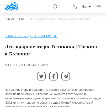
Ru
Главная
/
Блог
/
🎁 Легендарное озеро Титикака | Трекинг в Боливии
БОЛЬШОЙ ПОХОД ПО БОЛИВИИ | АНДЫ, ТИТИКАКА И СОЛОНЧАК УЮНИ
Легендарное озеро Титикака | Трекинг
в Боливии
#ИНТЕРЕСНЫЕ МЕСТА В ГОРАХ
На границе Перу и Боливии, на высоте 3812 метров над уровнем
моря, на плоскогорье Альтиплано находится загадочное и
таинственное озеро дивной красоты. Титикака — второе по площади
(8372 кв. км.) и первое по объему воды в Южной Америке. Узкий