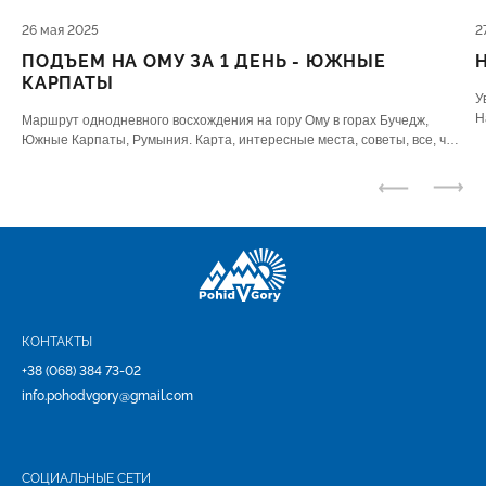
26 мая 2025
2
ПОДЪЕМ НА ОМУ ЗА 1 ДЕНЬ - ЮЖНЫЕ
КАРПАТЫ
У
Н
Маршрут однодневного восхождения на гору Ому в горах Бучедж,
ю
Южные Карпаты, Румыния. Карта, интересные места, советы, все, что
нужно знать.
КОНТАКТЫ
+38 (068) 384 73-02
info.pohodvgory@gmail.com
СОЦИАЛЬНЫЕ СЕТИ