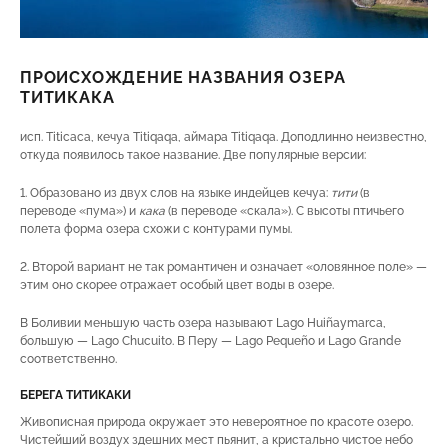
ПРОИСХОЖДЕНИЕ НАЗВАНИЯ ОЗЕРА
ТИТИКАКА
исп. Titicaca, кечуа Titiqaqa, аймара Titiqaqa. Доподлинно неизвестно,
откуда появилось такое название. Две популярные версии:
1. Образовано из двух слов на языке индейцев кечуа:
тити
(в
переводе «пума») и
кака
(в переводе «скала»). С высоты птичьего
полета форма озера схожи с контурами пумы.
2. Второй вариант не так романтичен и означает «оловянное поле» —
этим оно скорее отражает особый цвет воды в озере.
В Боливии меньшую часть озера называют Lago Huiñaymarca,
большую — Lago Chucuito. В Перу — Lago Pequeño и Lago Grande
соответственно.
БЕРЕГА ТИТИКАКИ
Живописная природа окружает это невероятное по красоте озеро.
Чистейший воздух здешних мест пьянит, а кристально чистое небо