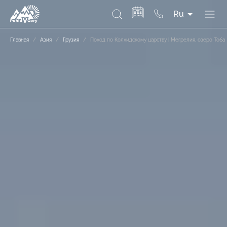
Ru
Главная
/
Азия
/
Грузия
/
Поход по Колхидскому царству | Мегрелия, озеро Тоба