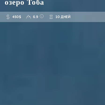
озеро Тоба
450$
6.9
10 ДНЕЙ