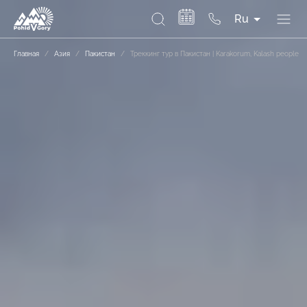
Ru
Главная
/
Азия
/
Пакистан
/
Треккинг тур в Пакистан | Karakorum, Kalash people