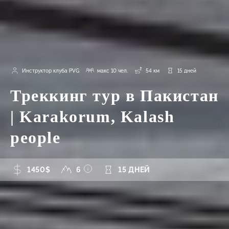
Инструктор клуба PVG
макс 10 чел.
54 км
15 дней
Треккинг тур в Пакистан
| Karakorum, Kalash
people
1450$
6
15 ДНЕЙ