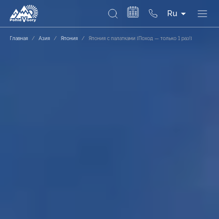
Ru
Главная
/
Азия
/
Япония
/
Япония с палатками [Поход — только 1 раз!]