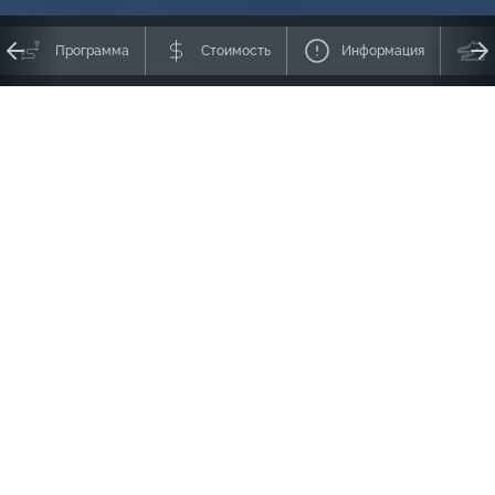
Программа
Стоимость
Информация
Осеннее п
утешествие по Японии с палатками
— бюджетно, ярко,
необычно, по-максимуму!
Этой осенью. Только 1 раз. Только 1 шанс присоединиться к
экспедиции по СУПЕРЦЕНЕ.
Мы сделаем почти невозможное:
заночуем на вершине Фудзиямы
,
пройдем треккинговые маршруты в Японских Альпах, на остове
Якусима и в парке Никко, посетим Токио, Киото, Мацумото и
Кагосиму, средневековые замки, пагоды и гробницы, сады камней и
бамбуковые рощи, потерявшиеся во времени горные деревеньки и
хай-тек мегаполисы. Пройдемся по исторических улочках и дорожках
к храмам, взойдем на высочайшие вершины, станем кемпингом на
Пяти Озерах и в сказочных джунглях из японского аниме… Мы
увидим,
как Япония горит огнями золотой осени
. И все это — с
инструктором, который отлично знает язык, страну, культуру и
историю Японии!