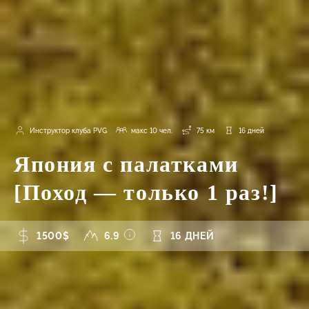
Инструктор клуба PVG
макс 10 чел.
75 км
16 дней
Япония с палатками
[Поход — только 1 раз!]
1500$
6.9
16 ДНЕЙ