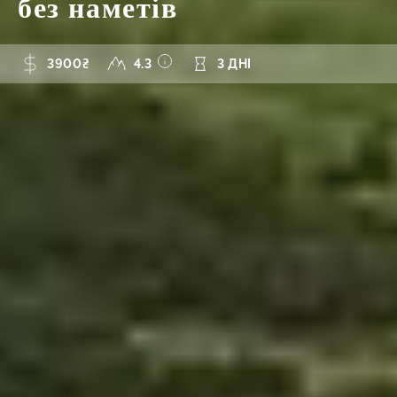
без наметів
3900₴
4.3
3 ДНІ