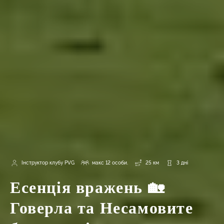
Інструктор клубу PVG
макс 12 особи.
25 км
3 дні
Есенція вражень 🏡
Говерла та Несамовите