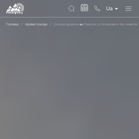
Ua
Головна
/
Архівні походи
/
Есенція вражень 🏡 Говерла та Несамовите без наметів