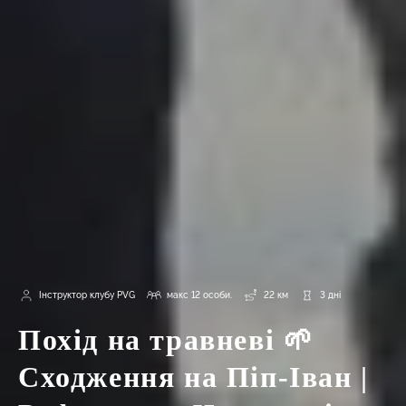
Інструктор клубу PVG
макс 12 особи.
22 км
3 дні
Похід на травневі 🌱
Сходження на Піп-Іван |