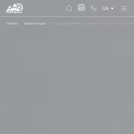
Ua
Головна
/
Архівні походи
/
Похід на травневі 🌱 Сходження на Піп-Іван | Рафтинг н