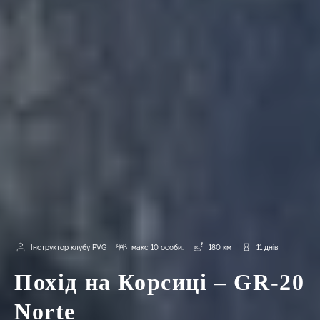
Інструктор клубу PVG
макс 10 особи.
180 км
11 днів
Похід на Корсиці – GR-20
Norte