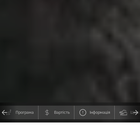
Програма
Вартість
Інформація
Що в