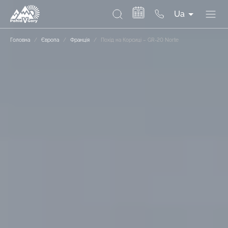
Ua
Головна
/
Європа
/
Франція
/
Похід на Корсиці – GR-20 Norte