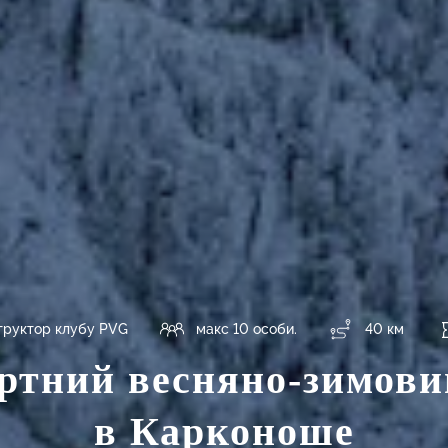
труктор клубу PVG
макс 10 особи.
40 км
тний весняно-зимови
в Карконоше