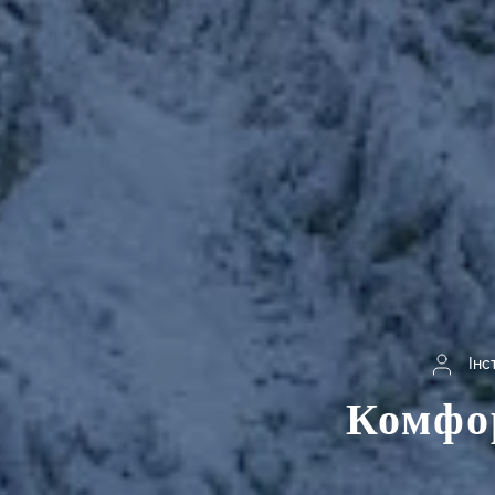
Інс
Комфор