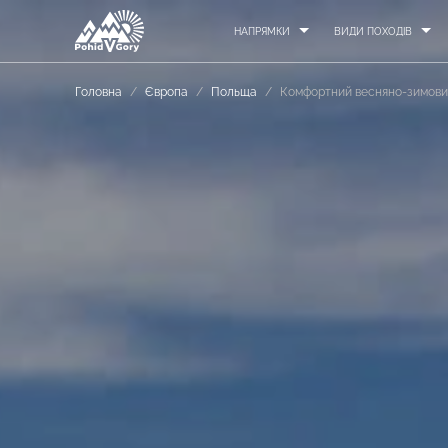
НАПРЯМКИ
ВИДИ ПОХОДІВ
Головна
/
Європа
/
Польща
/
Комфортний весняно-зимови