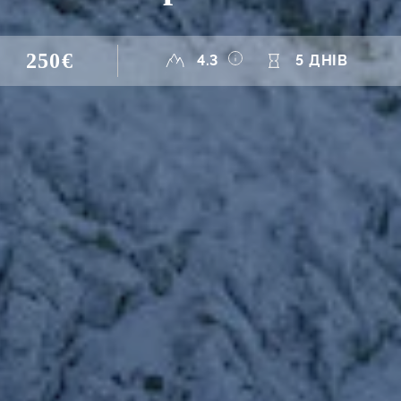
250€
4.3
5 ДНІВ