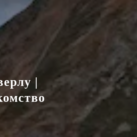
ерлу |
комство