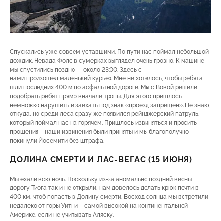
Спускались уже совсем уставшими. По пути нас поймал небольшой
дождик. Невада Фолс в сумерках выглядел очень грозно. К машине
мы спустились поздно — около 23:00. Здесь с
нами произошел маленький курьез. Мне не хотелось, чтобы ребята
шли последних 400 м по асфальтной дороге. Мы с Вовой решили
подобрать ребят прямо вначале тропы. Для этого пришлось
немножко нарушить и заехать под знак «проезд запрещен». Не знаю,
откуда, но среди леса сразу же появился рейнджерский патруль,
который поймал нас на горячем. Пришлось извиняться и просить
прощения – наши извинения были приняты и мы благополучно
покинули Йосемити без штрафа.
ДОЛИНА СМЕРТИ И ЛАС-ВЕГАС (15 ИЮНЯ)
Мы ехали всю ночь. Поскольку из-за аномально поздней весны
дорогу Тиога так и не открыли, нам довелось делать крюк почти в
400 км, чтоб попасть в Долину смерти. Восход солнца мы встретили
недалеко от горы Уитни – самой высокой на континентальной
Америке, если не учитывать Аляску.