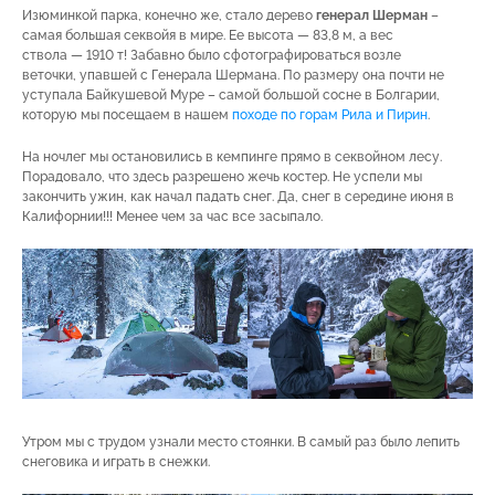
Изюминкой парка, конечно же, стало дерево
генерал Шерман
–
самая большая секвойя в мире. Ее высота — 83,8 м, а вес
ствола — 1910 т! Забавно было сфотографироваться возле
веточки, упавшей с Генерала Шермана. По размеру она почти не
уступала Байкушевой Муре – самой большой сосне в Болгарии,
которую мы посещаем в нашем
походе по горам Рила и Пирин
.
На ночлег мы остановились в кемпинге прямо в секвойном лесу.
Порадовало, что здесь разрешено жечь костер. Не успели мы
закончить ужин, как начал падать снег. Да, снег в середине июня в
Калифорнии!!! Менее чем за час все засыпало.
Утром мы с трудом узнали место стоянки. В самый раз было лепить
снеговика и играть в снежки.