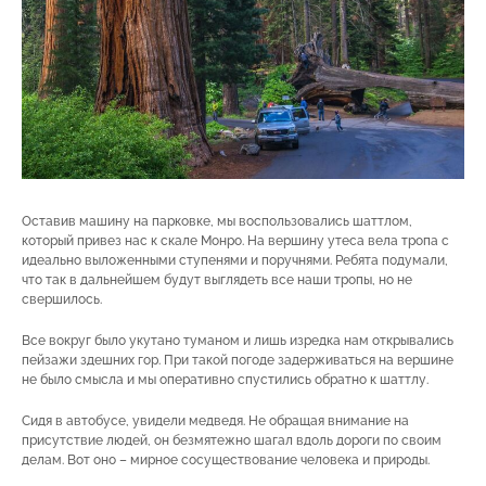
Оставив машину на парковке, мы воспользовались шаттлом,
который привез нас к скале Монро. На вершину утеса вела тропа с
идеально выложенными ступенями и поручнями. Ребята подумали,
что так в дальнейшем будут выглядеть все наши тропы, но не
свершилось.
Все вокруг было укутано туманом и лишь изредка нам открывались
пейзажи здешних гор. При такой погоде задерживаться на вершине
не было смысла и мы оперативно спустились обратно к шаттлу.
Сидя в автобусе, увидели медведя. Не обращая внимание на
присутствие людей, он безмятежно шагал вдоль дороги по своим
делам. Вот оно – мирное сосуществование человека и природы.