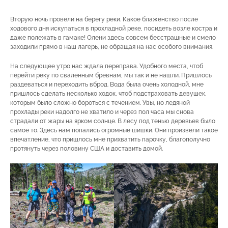
Вторую ночь провели на берегу реки. Какое блаженство после
ходового дня искупаться в прохладной реке, посидеть возле костра и
даже полежать в гамаке! Олени здесь совсем бесстрашные и смело
заходили прямо в наш лагерь, не обращая на нас особого внимания.
На следующее утро нас ждала переправа. Удобного места, чтоб
перейти реку по сваленным бревнам, мы так и не нашли. Пришлось
раздеваться и переходить вброд. Вода была очень холодной, мне
пришлось сделать несколько ходок, чтоб подстраховать девушек,
которым было сложно бороться с течением. Увы, но ледяной
прохлады реки надолго не хватило и через пол часа мы снова
страдали от жары на ярком солнце. В лесу под тенью деревьев было
самое то. Здесь нам попались огромные шишки. Они произвели такое
впечатление, что пришлось мне прихватить парочку, благополучно
протянуть через половину США и доставить домой.