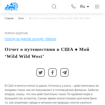
Ru
Главная
/
Блог
/
🎁 Отчет о путешествии в США ● Мой ‘Wild Wild West’
РОМАН БІДИЧАК
ПОХОД НА ДИКОМ ЗАПАДЕ | ТРЕККИНГ ПО НАЦИОНАЛЬНЫМ ПАРКАМ В США
Отчет о путешествии в США ● Мой
‘Wild Wild West’
В США я мечтал попасть давно. Хотелось узнать – действительно ли
Америка такая, как ее показывают в голливудских фильмах. Забегая
вперед, скажу, что она действительно такая. По крайней мере в
большинстве аспектов. Самым ярким впечатлением для меня было
то, как огромные города и нетронутая природа смогли ужиться