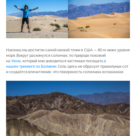
Наконец мы достигли самой низкой точки в США — 80 м ниже уровня
моря. Вокруг раскинулся солончак, по природе похожий
на
Уюни
, который мне доводиться частенько посещать
в
нашем
трекинге по Боливии
. Соль здесь не образует правильных сот
и создаётся впечатление, что поверхность солончака вспаханная.