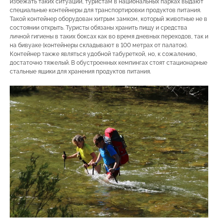
избежать таких ситуаций, туристам в национальных парках выдают
специальные контейнеры для транспортировки продуктов питания.
Такой контейнер оборудован хитрым замком, который животные не в
состоянии открыть. Туристы обязаны хранить пищу и средства
личной гигиены в таких боксах как во время дневных переходов, так и
на бивуаке (контейнеры складывают в 100 метрах от палаток).
Контейнер также являться удобной табуреткой, но, к сожалению,
достаточно тяжелый. В обустроенных кемпингах стоят стационарные
стальные ящики для хранения продуктов питания.