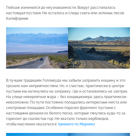
Пейзаж изменился до неузнаваемости. Вокруг расстилалась
настоящая пустыня. Не осталось и следа снега или зеленых лесов
Калифорнии
В лучших традициях Голливуда мы забыли заправить машину и это
грозило нам неприятностями. Но, к счастью, практически в центре
пустыни мы наткнулись на заправку, где и остановились на завтрак.
На улице невероятная жара – без кондиционера здесь практически
невозможно. По пути постоянно попадались интересные места или
смотровые площадки. Особенно поразил фрагмент пустыни с
настоящими дюнами из белого песка, которые тянулись куда-то за
горизонт до скалистых гор. Не хватало только верблюдов,
чтобы мысленно оказаться в
трекинге по Марокко
.