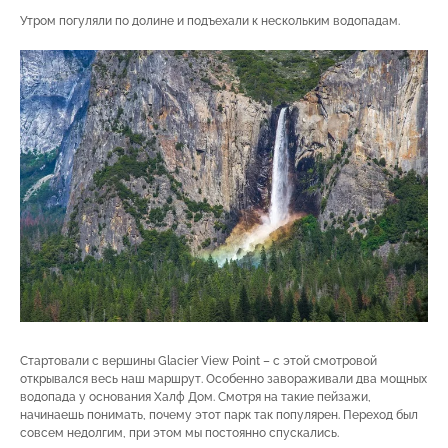
Утром погуляли по долине и подъехали к нескольким водопадам.
Стартовали с вершины Glacier View Point – с этой смотровой
открывался весь наш маршрут. Особенно завораживали два мощных
водопада у основания Халф Дом. Смотря на такие пейзажи,
начинаешь понимать, почему этот парк так популярен. Переход был
совсем недолгим, при этом мы постоянно спускались.