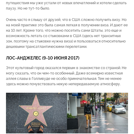
путешествия мы уже устали от новых впечатлений и хотели сделать
паузу. Но не тут-то было.
Очень часто я слышу от друзей, что в США сложно получить визу. Но
на моей практике это была самая легкая в получении виза. И дают ее
на 10 лет. Кроме того, что можно посетить сами Штаты, это еще и
возможность летать со стыковками в США (здесь нет транзитных
зон, поэтому на стыковке нужна виза) и пользоваться относительно
дешевыми трансатлантическими перелетами.
ЛОС-АНДЖЕЛЕС (9-10 ИЮНЯ 2017)
Этот культовый город оказался первым в знакомстве со страной. Не
могу сказать, что он чем-то особенный. Даже всемирно известная
аллея славы в Голливуде не особо примечательная. Тем не менее
здесь можно почувствовать некую непередаваемую атмосферу.