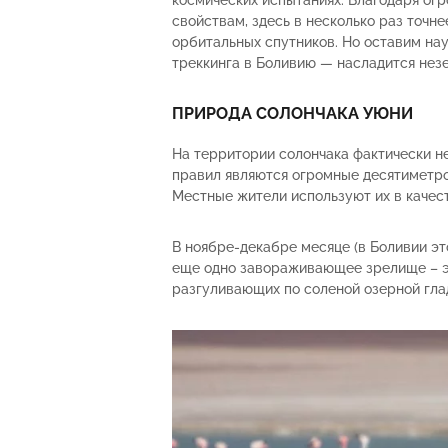
космических испытаниях. Благодаря ог
свойствам, здесь в несколько раз точн
орбитальных спутников. Но оставим на
треккинга в Боливию — насладится не
ПРИРОДА СОЛОНЧАКА УЮНИ
На территории солончака фактически н
правил являются огромные десятиметро
Местные жители используют их в качест
В ноябре-декабре месяце (в Боливии эт
еще одно завораживающее зрелище – э
разгуливающих по соленой озерной гла