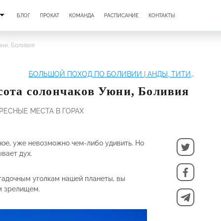
БЛОГ
ПРОКАТ
КОМАНДА
РАСПИСАНИЕ
КОНТАКТЫ
ни, Боливия
БОЛЬШОЙ ПОХОД ПО БОЛИВИИ | АНДЫ, ТИТИКАКА И СОЛОНЧАК УЮНИ
ота солончаков Уюни, Боливия
РЕСНЫЕ МЕСТА В ГОРАХ
ое, уже невозможно чем-либо удивить. Но
ывает дух.
гадочным уголкам нашей планеты, вы
м зрелищем.