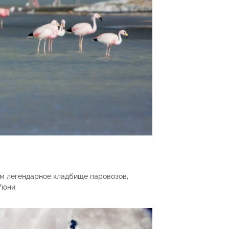
им легендарное кладбище паровозов,
 Уюни