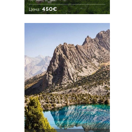
макс 12 чел.
450€
Цена: