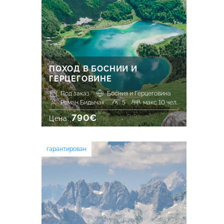
ПОХОД В БОСНИИ И
ГЕРЦЕГОВИНЕ
Под заказ
Босния и Герцеговина
Роман Бидычак
5
макс 10 чел.
790€
Цена:
гарантирован