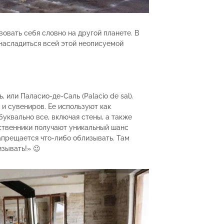
вовать себя словно на другой планете. В
асладиться всей этой неописуемой
 или Паласио-де-Саль (Palacio de sal).
 и сувениров. Ее используют как
буквально все, включая стены, а также
ественники получают уникальный шанс
апрещается что-либо облизывать. Там
изывать!» 😉