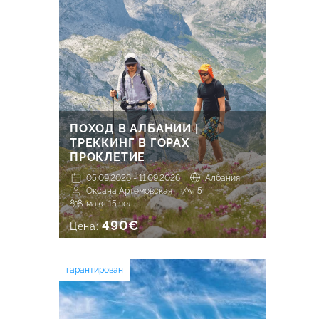
ПОХОД В АЛБАНИИ |
ТРЕККИНГ В ГОРАХ
ПРОКЛЕТИЕ
05.09.2026 - 11.09.2026
Албания
Оксана Артемовская
5
макс 15 чел.
490€
Цена:
гарантирован