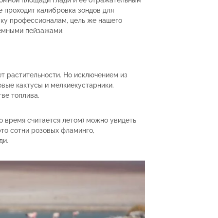
ромной площади глади и ее отражательным
ее проходит калибровка зондов для
уку профессионалам, цель же нашего
земными пейзажами.
ет растительности. Но исключением из
вые кактусы и мелкиекустарники.
ве топлива.
о время считается летом) можно увидеть
то сотни розовых фламинго,
ди.