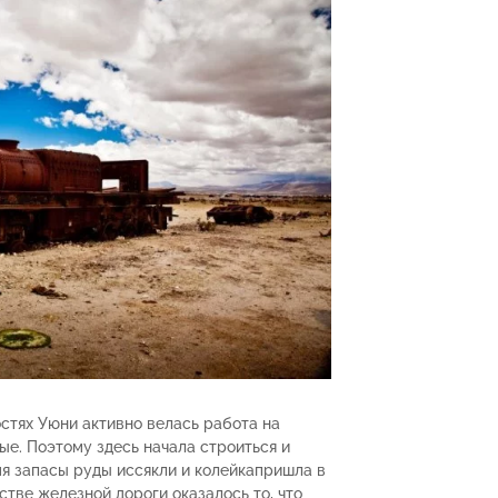
остях Уюни активно велась работа на
е. Поэтому здесь начала строиться и
мя запасы руды иссякли и колейкапришла в
стве железной дороги оказалось то, что