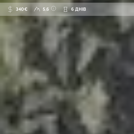
340€
5.6
6 ДНІВ