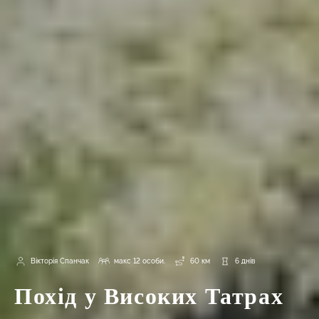
Вікторія Спанчак
макс 12 особи.
60 км
6 днів
Похід у Високих Татрах