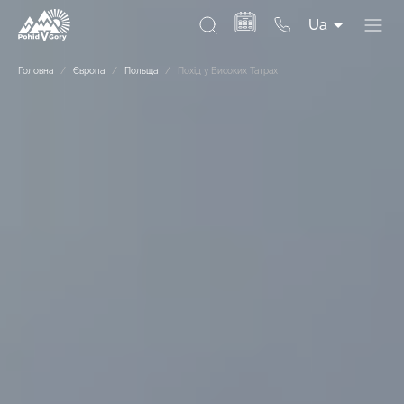
Ua
Головна
/
Європа
/
Польща
/
Похід у Високих Татрах