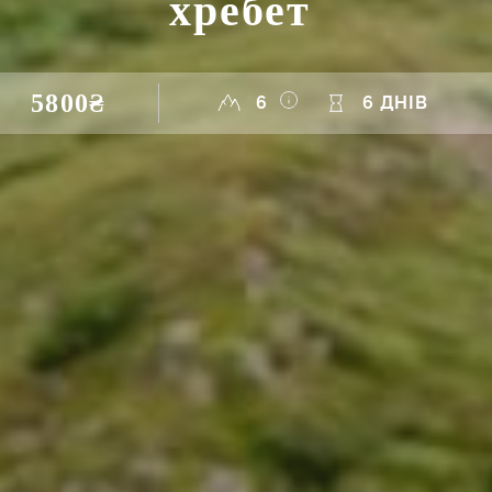
хребет
5800₴
6
6 ДНІВ