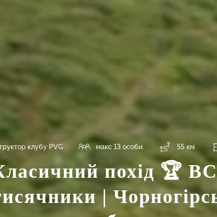
структор клубу PVG
макс 13 особи.
55 км
Класичний похід 🏆 ВС
тисячники | Чорногірс