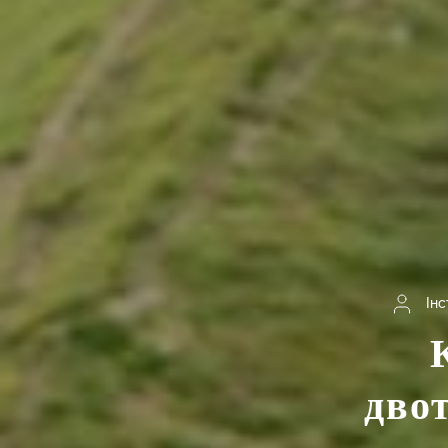
Ін
дво