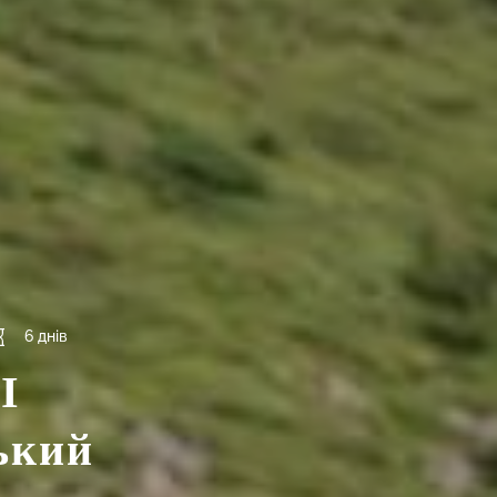
6 днів
І
ький