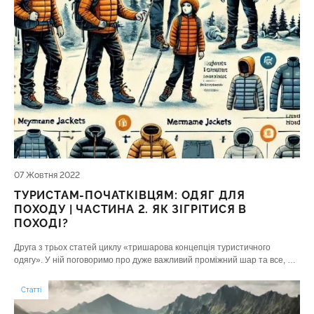
07 Жовтня 2022
ТУРИСТАМ-ПОЧАТКІВЦЯМ: ОДЯГ ДЛЯ
ПОХОДУ | ЧАСТИНА 2. ЯК ЗІГРІТИСЯ В
ПОХОДІ?
Друга з трьох статей циклу «тришарова концепція туристичного
одягу». У ній поговоримо про дуже важливий проміжний шар та все, що
з ним безпосередньо пов'язане: конструкції, матеріали, догляд,
принципи підбору.
Статті