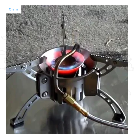
спостерігати одну і ту ж картину - багато хто не вміє підбирати одяг
для поїздок на природу, плутаючи подорож, нехай і коротку, з уроком
Статті
фізкультури.