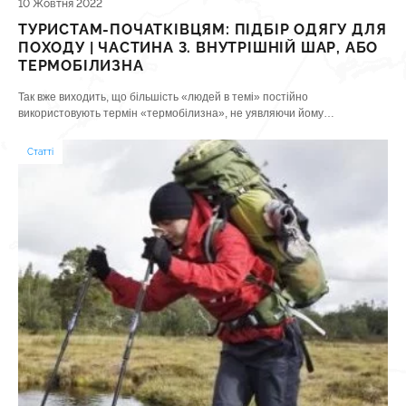
10 Жовтня 2022
ТУРИСТАМ-ПОЧАТКІВЦЯМ: ПІДБІР ОДЯГУ ДЛЯ
ПОХОДУ | ЧАСТИНА 3. ВНУТРІШНІЙ ШАР, АБО
ТЕРМОБІЛИЗНА
Так вже виходить, що більшість «людей в темі» постійно
використовують термін «термобілизна», не уявляючи йому
альтернативи на терені активного відпочинку і часто навіть не
задумуючись, «що це за звір такий».
Статті