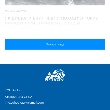
06 Жовтня 2022
ЯК ВИБРАТИ ВЗУТТЯ ДЛЯ ПОХОДУ В ГОРИ?
ПОРАДИ ТУРИСТАМ-ПОЧАТКІВЦЯМ
Показати ще
КОНТАКТИ
+38 (068) 384 73-02
info.pohodvgory@gmail.com