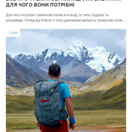
ДЛЯ ЧОГО ВОНИ ПОТРІБНІ
Для чого потрібні трекінгові палки в поході, їх типи, будова та
різновиди. Огляд від Pohod V Gory допоможе вибрати трекінгові палиці
в похід
Статті