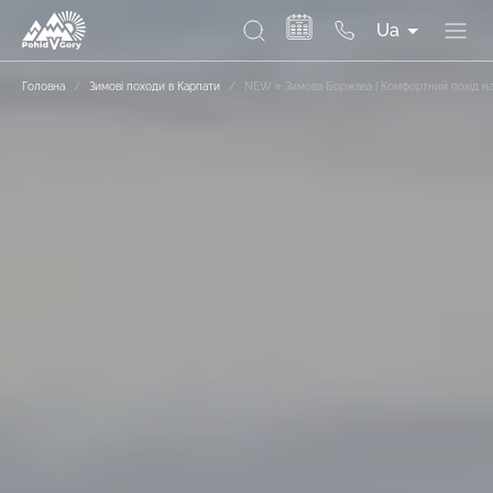
Ua
Головна
/
Зимові походи в Карпати
/
NEW ⭐ Зимова Боржава | Комфортний похід на