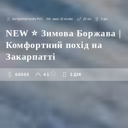
Інструктор клубу PVG
макс 12 особи.
22 км
3 дні
NEW ⭐ Зимова Боржава |
Комфортний похід на
Закарпатті
6600₴
4.1
3 ДНІ