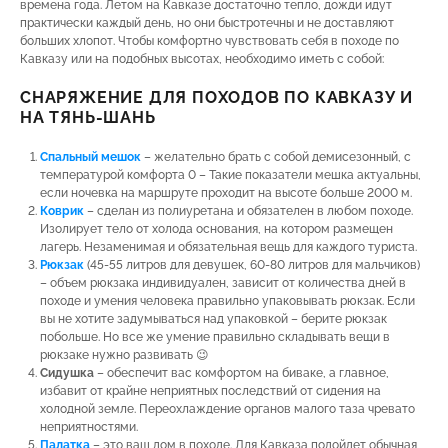
времена года. Летом на Кавказе достаточно тепло, дожди идут
практически каждый день, но они быстротечны и не доставляют
больших хлопот. Чтобы комфортно чувствовать себя в походе по
Кавказу или на подобных высотах, необходимо иметь с собой:
СНАРЯЖЕНИЕ ДЛЯ ПОХОДОВ ПО КАВКАЗУ И
НА ТЯНЬ-ШАНЬ
Спальный мешок
– желательно брать с собой демисезонный, с
температурой комфорта 0 – Такие показатели мешка актуальны,
если ночевка на маршруте проходит на высоте больше 2000 м.
Коврик
– сделан из полиуретана и обязателен в любом походе.
Изолирует тело от холода основания, на котором размещен
лагерь. Незаменимая и обязательная вещь для каждого туриста.
Рюкзак
(45-55 литров для девушек, 60-80 литров для мальчиков)
– объем рюкзака индивидуален, зависит от количества дней в
походе и умения человека правильно упаковывать рюкзак. Если
вы не хотите задумываться над упаковкой – берите рюкзак
побольше. Но все же умение правильно складывать вещи в
рюкзаке нужно развивать 😉
Сидушка
– обеспечит вас комфортом на биваке, а главное,
избавит от крайне неприятных последствий от сидения на
холодной земле. Переохлаждение органов малого таза чревато
неприятностями.
Палатка
– это ваш дом в походе. Для Кавказа подойдет обычная