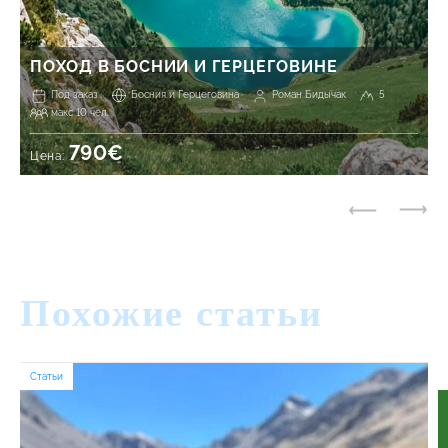
ПОХОД В БОСНИИ И ГЕРЦЕГОВИНЕ
Под заказ
Босния и Герцеговина
Роман Бидычак
5
макс 10 чел.
790€
Цена:
Похожие статьи
Статьи