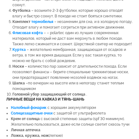
сохнут.
Футболка
– возьмите 2-3 футболки, которые хорошо отводят
влагу и быстро сохнут. В походе не стоит бояться синтетики.
Комплект
термобелья
– незаменим для сна, и в холодную погоду.
Отводит влагу и помогает согреться при активном движении.
Флисовая кофта
– – polartec один из лучших современных
материалов, который не даст вам мерзнуть в любом походе.
Также легко сжимается и сохнет. Шерстяной свитер не подходит!
Куртка
– желательно мембранная, защищающая от осадков и
ветра, в том же время дышащая. Если у вас такая куртка, то
можно не брать с собой дождевик.
Носки
– количество пар зависит от длительности похода. Если
позволяют финансы – берите специальные треккинговые носки,
они предотвращают появление мозолей водянок на ногах.
Шапка
–по вечерам на высоте или в непогоду станет теплым
помощником
Головной убор защищающий от солнца
.
ЛИЧНЫЕ ВЕЩИ НА КАВКАЗ И ТЯНЬ-ШАНЬ
Налобный фонарик
с хорошим аккумулятором
Солнцезащитные очки
с защитой от ультрафиолета
Крем от солнца
с высокой степенью защиты (spf 30 минимум).
Желательно пользоваться, даже если солнце светит сквозь тучи
Личная аптечка
Ложка, кружка, нож
(легкие)