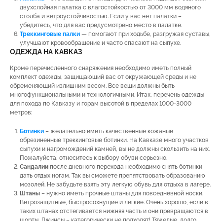
двухслойная палатка с влагостойкостью от 3000 мм водяного
столба и ветроустойчивостью. Если у вас нет палатки –
убедитесь, что для вас предусмотрено место в палатке.
Треккинговые палки
— помогают при ходьбе, разгружая суставы,
улучшают кровообращение и часто спасают на сыпухе.
ОДЕЖДА НА КАВКАЗ
Кроме перечисленного снаряжения необходимо иметь полный
комплект одежды, защищающий вас от окружающей среды и не
обременяющий излишним весом. Все вещи должны быть
многофункциональными и технологичными. Итак, перечень одежды
для похода по Кавказу и горам высотой в пределах 1000-3000
метров:
Ботинки
– желательно иметь качественные кожаные
обрезиненные треккинговые ботинки. На Кавказе много участков
сыпухи и нагромождений камней, вы не должны скользить на них.
Пожалуйста, отнеситесь к выбору обуви серьезно.
Сандалии
после дневного перехода необходимо снять ботинки
дать отдых ногам. Так вы сможете препятствовать образованию
мозолей. Не забудьте взять эту легкую обувь для отдыха в лагере.
Штаны
– нужно иметь прочные штаны для повседневной носки.
Ветрозащитные, быстросохнущие и легкие. Очень хорошо, если в
таких штанах отстегивается нижняя часть и они превращаются в
шорты. Джинсы – категорически не подходят! Тяжелые, долго