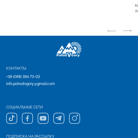
К
А
К
к
КОНТАКТЫ
+38 (068) 384 73-02
info.pohodvgory@gmail.com
СОЦИАЛЬНЫЕ СЕТИ
ПОДПИСКА НА РАССЫЛКУ