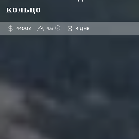
кольцо
4400₴
4.6
4 ДНЯ