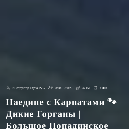
Инструктор клуба PVG
макс 10 чел.
37 км
4 дня
Наедине с Карпатами 🐾
Дикие Горганы |
Большое Попадинское