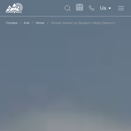
Ua
Головна
/
Азія
/
Непал
/
Легкий треккінг до базового табору Евересту