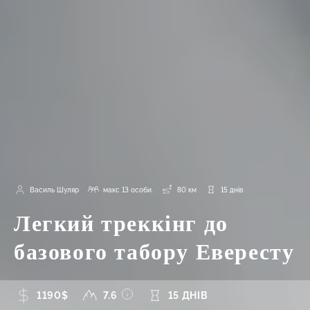
Василь Шуляр
макс 13 особи.
80 км
15 днів
Легкий треккінг до
базового табору Евересту
1190$
7.6
15 ДНІВ