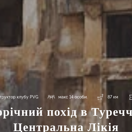
структор клубу PVG
макс 14 особи.
87 км
річний похід в Туречч
Центральна Лікія