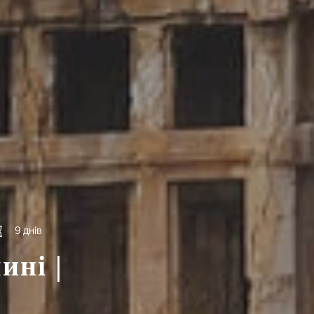
9 днів
ині |