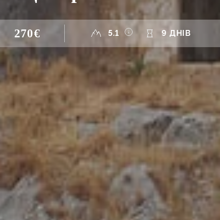
270€
5.1
9 ДНІВ