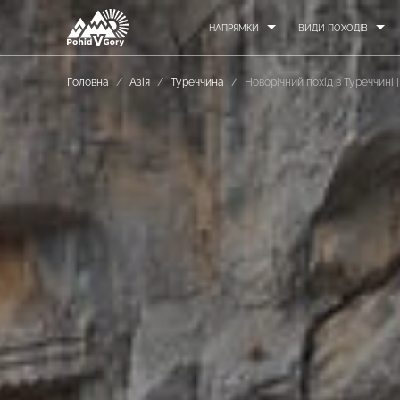
НАПРЯМКИ
ВИДИ ПОХОДІВ
Головна
/
Азія
/
Туреччина
/
Новорічний похід в Туреччині 