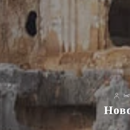
Ін
Ново