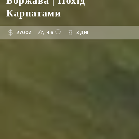
Боржава | Похід
Карпатами
2700₴
4.6
3 ДНІ