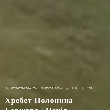
Інструктор клубу PVG
макс 15 особи.
45 км
3 дні
Хребет Полонина