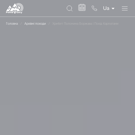
Ua
Головна
/
Архівні походи
/
Хребет Полонина Боржава | Похід Карпатами