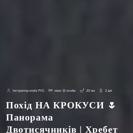
Інструктор клубу PVG
макс 15 особи.
20 км
2 дні
Похід НА КРОКУСИ 🌷
Панорама
Двотисячників | Хребет