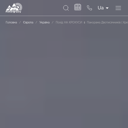
Ua
Головна
/
Європа
/
Україна
/
Похід НА КРОКУСИ 🌷 Панорама Двотисячників | Хре