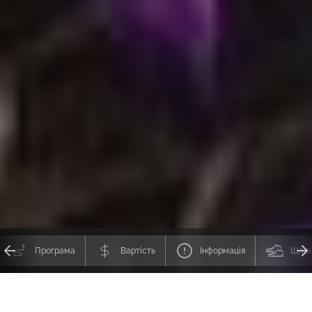
Програма
Вартість
Інформація
Що в