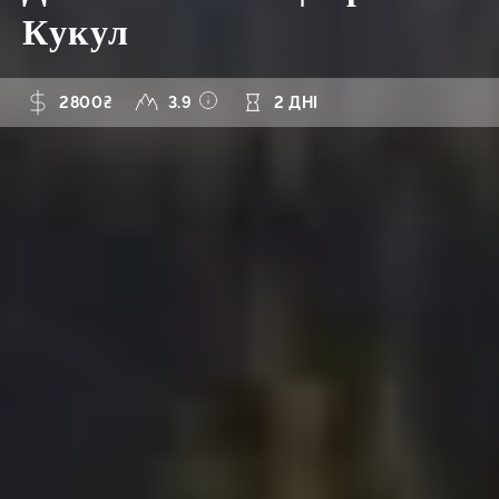
Кукул
2800₴
3.9
2 ДНІ