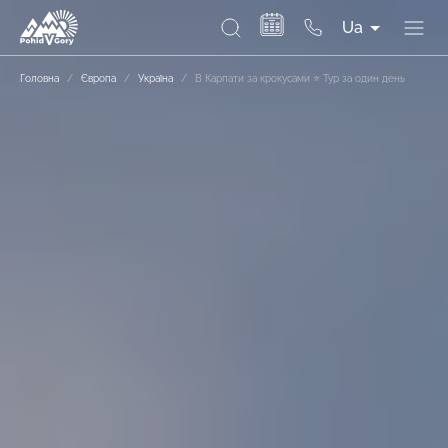
Ua
Головна
/
Європа
/
Україна
/
В Карпати за крокусами ⭐ Тур за один день