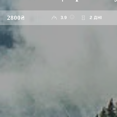
2800₴
3.9
2 ДНІ