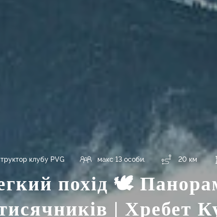
структор клубу PVG
макс 13 особи.
20 км
егкий похід 🕊 Панора
тисячників | Хребет К