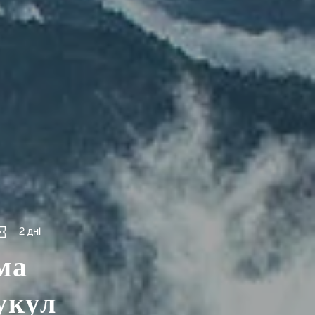
2 дні
ма
укул