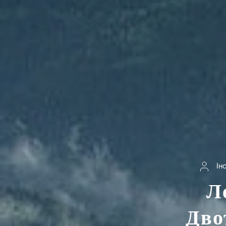
Ін
Л
Дво