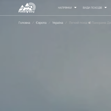
НАПРЯМКИ
ВИДИ ПОХОДІВ
Головна
/
Європа
/
Україна
/
Легкий похід 🕊 Панорама Дв