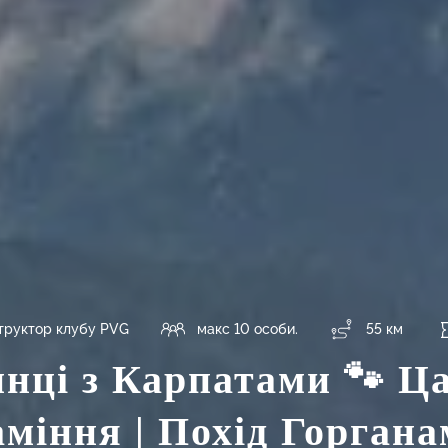
труктор клубу PVG
макс 10 особи.
55 км
нці з Карпатами 🐾 Ц
міння | Похід Горган