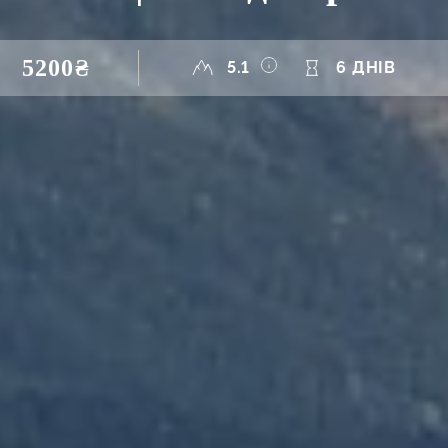
5200₴
5.1
6 ДНІВ