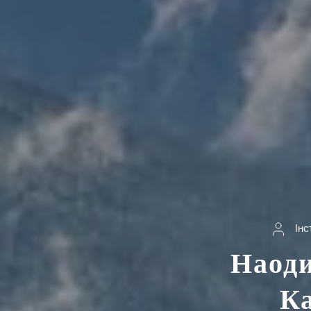
Інс
Наоди
Ка