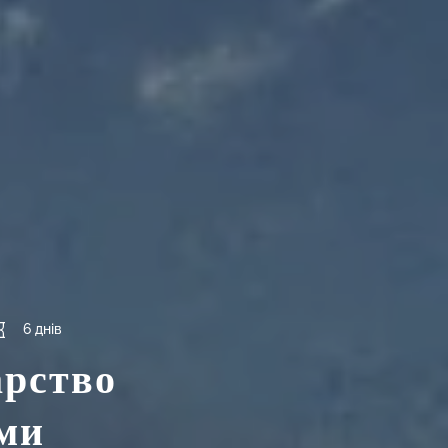
6 днів
арство
ами